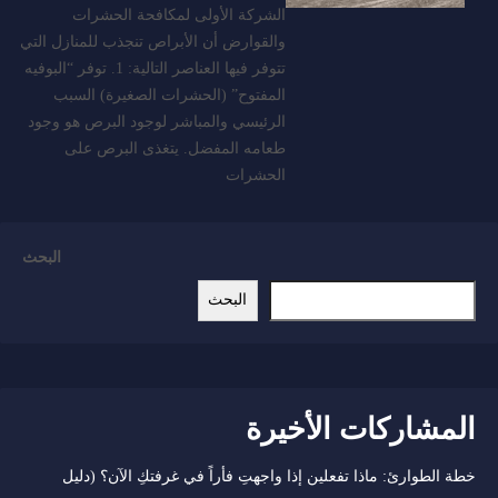
الشركة الأولى لمكافحة الحشرات
والقوارض أن الأبراص تنجذب للمنازل التي
تتوفر فيها العناصر التالية: 1. توفر “البوفيه
المفتوح” (الحشرات الصغيرة) السبب
الرئيسي والمباشر لوجود البرص هو وجود
طعامه المفضل. يتغذى البرص على
الحشرات
البحث
البحث
المشاركات الأخيرة
خطة الطوارئ: ماذا تفعلين إذا واجهتِ فأراً في غرفتكِ الآن؟ (دليل