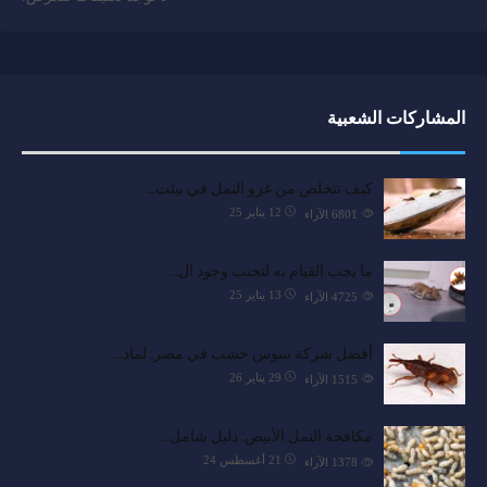
المشاركات الشعبية
كيف تتخلص من غزو النمل في بيئت…
12 يناير 25
6801
الآراء
ما يجب القيام به لتجنب وجود ال…
13 يناير 25
4725
الآراء
أفضل شركة سوس خشب في مصر: لماذ…
29 يناير 26
1515
الآراء
مكافحة النمل الأبيض: دليل شامل…
21 أغسطس 24
1378
الآراء