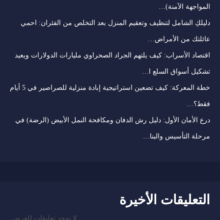
المواجهة الآمنة)…
دليلكِ الشامل لتنظيف وتعقيم المنزل بعد التخلص من الفئران: احمي
عائلتك من الأمراض…
اقتصاد الأسراب: كيف يلتهم الجراد الصحراوي مليارات الدولارات ويعيد
تشكيل أسواق السلع ا…
خطة المعركة: كيف تضعين استراتيجية إبادة منزلية للصراصير في 5 أيام
فقط؟…
درع الأمان الأول: دليل رش الدفان ومكافحة النمل الأبيض (الرضة) في
مرحلة التأسيس والبنا…
التعليقات الأخيرة
لا توجد تعليقات للعرض.