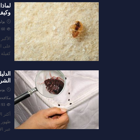
لماذا
وكيف
يوليو 5, 
60
ا
الأكبر
على ال
كفيلة ب
الدلي
الشرك
يونيو 8, 
مكافحة
93
ا
أكثر ا
ظهور ه
عبر ال