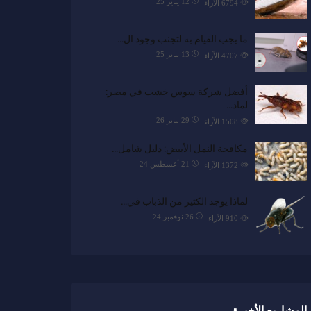
12 يناير 25
6794
الآراء
ما يجب القيام به لتجنب وجود ال…
13 يناير 25
4707
الآراء
أفضل شركة سوس خشب في مصر:
لماذ…
29 يناير 26
1508
الآراء
مكافحة النمل الأبيض: دليل شامل…
21 أغسطس 24
1372
الآراء
لماذا يوجد الكثير من الذباب في…
26 نوفمبر 24
910
الآراء
المشاريع الأخيرة