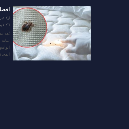
افضل 
فبراير 4
لا ي
تُعد م
عناية 
الواسع
المحاف