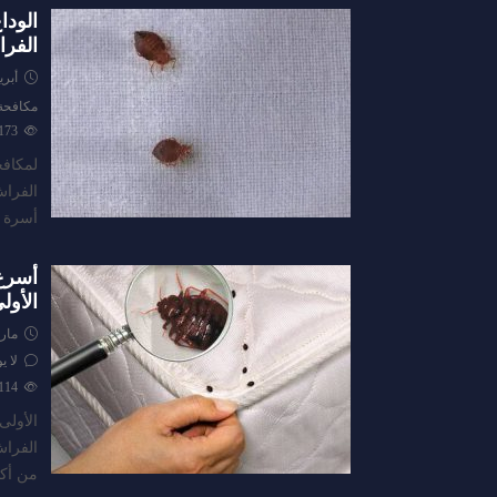
الودا
الفرا
أبريل 14,
مكافحة
173
لمكافح
أسرة أ
أسرع 
الأول
مارس 31
لا ي
114
الأولى
من أكث