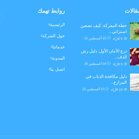
مقالات
روابط تهمك
الرئيسية
خطة المعركة: كيف تضعين
استراتي…
حول الشركة
05 أغسطس 26
9
الآراء
خدماتنا
درع الأمان الأول: دليل رش
الدف…
المدونة
04 أغسطس 26
9
الآراء
اتصل بنا
دليل مكافحة الذباب في
المزارع…
03 أغسطس 26
19
الآراء