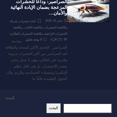
الصراصير: وداعاً للحشرات
المزعجة بضمان الإبادة النهائية
والأمان…
يناير 10, 2026
ابادة حشرات
,
شركة
مكافحة الحشرات
,
مكافحة الافات
,
مكافحة
الحشرات الزاحفة
,
مكافحة الحشرات الطائرة
272
الآراء
لا يوجد تعليق
مقدمة:
الصراصير.. التحدي الأكبر للصحة والنظافة
تُعد الصراصير من أكثر الحشرات مرونة
وقدرة على التكاثر، وهي لا تمثل مجرد
مصدر للاشمئزاز، بل هي ناقل خطير
للبكتيريا ومسببات الحساسية والربو. ولأن
الحلول التقليدية غالباً ما
البحث
البحث