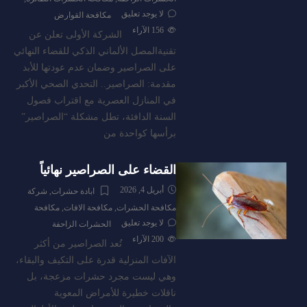
لا يوجد تعليق
مكافحة القوارض
156
الآراء
الشركة الأولى تعلن عن
تقنيةالمصل الألماني الذكي للقضاء النهائي
على الصراصير وضمان عدم عودتها للأبد
مقدمة: الصراصير.. التحدي الصحي الأكبر
في المنازل العصرية مع اقتراب فصول
السنة الدافئة، تطل مشكلة “الصراصير”
برأسها كواحدة من
القضاء على الصراصير نهائياً
أبريل 4, 2026
ابادة حشرات
,
شركة
مكافحة الحشرات
,
مكافحة الافات
,
مكافحة
لا يوجد تعليق
الحشرات الزاحفة
200
الآراء
تُعد الصراصير من أكثر
الآفات المنزلية قدرة على التكيف والبقاء،
وهي ليست مجرد حشرات مزعجة، بل
ناقلات خطيرة للأمراض المعوية