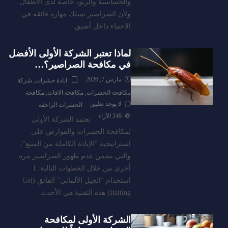
والحساسية والربو، خاصة لدى الأطفال.
ولأن الصراصير تمتلك مهارة فائقة في
الاختباء داخل أضيق
لماذا تعتبر الشركة الأولى الأفضل
في مكافحة الصراصير؟…
مارس 7, 2026
ابادة حشرات
,
شركة
مكافحة الحشرات
,
مكافحة الافات
,
مكافحة
لا يوجد تعليق
الحشرات الزاحفة
249
الآراء
تعتمد الشركة الأولى
لمكافحة الحشرات والقوارض على
استراتيجية “الإبادة الكاملة من المنبع”،
والتي تضمن عدم ظهور الصراصير مرة
أخرى من خلال الخطوات التالية: 1.
استخدام “الجيل الألماني” الفائق (Gel
Baiting) هذه التقنية هي الأحدث
الشركة الأولى لمكافحة