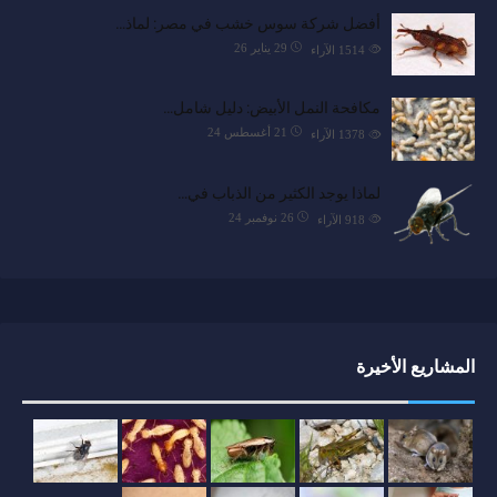
أفضل شركة سوس خشب في مصر: لماذ…
29 يناير 26
1514
الآراء
مكافحة النمل الأبيض: دليل شامل…
21 أغسطس 24
1378
الآراء
لماذا يوجد الكثير من الذباب في…
26 نوفمبر 24
918
الآراء
المشاريع الأخيرة