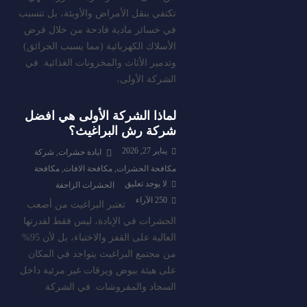
تكتفي بنقل الأمراض والأوبئة، بل تتسبب
في خسائر مادية فادحة من خلال قرض
الأسلاك الكهربائية (مما يسبب الحرائق)
وتدمير الأثاث والمخزونات الغذائية. في
الشركة الأولى،
لماذا الشركة الأولى هي افضل
شركة رش البراغيث؟
يناير 27, 2026
ابادة حشرات
,
شركة
مكافحة الحشرات
,
مكافحة الافات
,
مكافحة
لا يوجد تعليق
الحشرات الزاحفة
250
الآراء
تعتبر البراغيث من أصعب
الحشرات في الإبادة، ليس فقط لقدرتها
العالية على القفز والاختباء، بل لأن 95%
من مجتمع البراغيث يتواجد في المكان
على هيئة بيوض ويرقات غير مرئية داخل
السجاد والمفروشات. في الشركة