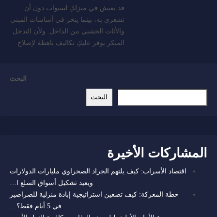
قد يعيش في منزلكِ لسنوات دون أن
تشعري به، بينما ينخر في أساسات المبنى
والأثاث الخشبي من الداخل. ولأن التدخل
المبكر يوفر عليكِ تكاليف باهظة لإصلاح
البحث
البحث
المشاركات الأخيرة
اقتصاد الأسراب: كيف يلتهم الجراد الصحراوي مليارات الدولارات
ويعيد تشكيل أسواق السلع ا…
خطة المعركة: كيف تضعين استراتيجية إبادة منزلية للصراصير
في 5 أيام فقط؟…