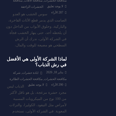
مكافحة الحشرات
,
مكافحة الافات
,
مكافحة
لا يوجد تعليق
الحشرات الزاحفة
287
الآراء
سوس الخشب هو العدو
الصامت الذي يدمر قطع الأثاث الفاخرة،
والباركية، وحلوق الأبواب من الداخل دون
أن يلحظه أحد، حتى ينهار الخشب فجأة.
في الشركة الأولى، ندرك أن الرش
السطحي هو مضيعة للوقت والمال،
لماذا الشركة الأولى هي الأفضل
في رش الذباب؟
يناير 18, 2026
ابادة حشرات
,
شركة
مكافحة الحشرات
,
مكافحة الحشرات الطائرة
290
الآراء
لا يوجد تعليق
الذباب ليس
مجرد حشرة مزعجة، بل هو ناقل لأكثر
من 100 نوع من الميكروبات المسببة
لأمراض مثل التيفود، الكوليرا، والنزلات
المعوية. في الشركة الأولى، نستخدم