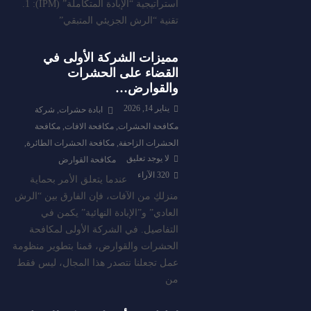
استراتيجية “الإبادة المتكاملة” (IPM): 1.
تقنية “الرش الجزيئي المتبقي”
مميزات الشركة الأولى في
القضاء على الحشرات
والقوارض…
يناير 14, 2026
ابادة حشرات
,
شركة
مكافحة الحشرات
,
مكافحة الافات
,
مكافحة
الحشرات الزاحفة
,
مكافحة الحشرات الطائرة
,
لا يوجد تعليق
مكافحة القوارض
320
الآراء
عندما يتعلق الأمر بحماية
منزلكِ من الآفات، فإن الفارق بين “الرش
العادي” و”الإبادة النهائية” يكمن في
التفاصيل. في الشركة الأولى لمكافحة
الحشرات والقوارض، قمنا بتطوير منظومة
عمل تجعلنا نتصدر هذا المجال، ليس فقط
من