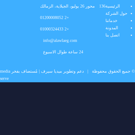
الرئيسية
136 محور 26 يوليو، الجبلاية، الزمالك
حول الشركة
+2 01200008052
خدماتنا
المدونة
+2 01000324433
اتصل بنا
info@alawlaeg.com
24 ساعة طوال الاسبوع
© جميع الحقوق محفوظة |
دعم وتطوير ميديا سيرف
| مُستضاف بفخر
media
serve