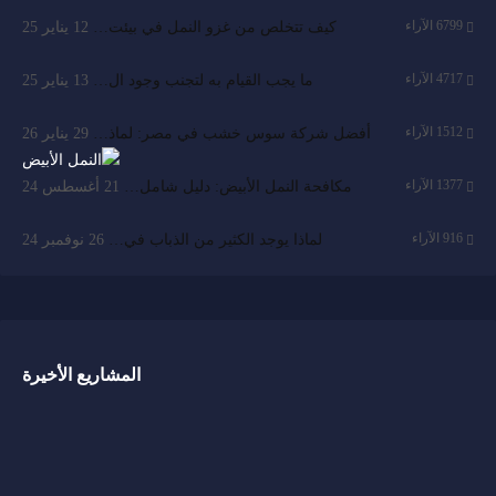
6799
الآراء
كيف تتخلص من غزو النمل في بيئت…
12 يناير 25
4717
الآراء
ما يجب القيام به لتجنب وجود ال…
13 يناير 25
1512
الآراء
أفضل شركة سوس خشب في مصر: لماذ…
29 يناير 26
1377
الآراء
مكافحة النمل الأبيض: دليل شامل…
21 أغسطس 24
916
الآراء
لماذا يوجد الكثير من الذباب في…
26 نوفمبر 24
المشاريع الأخيرة