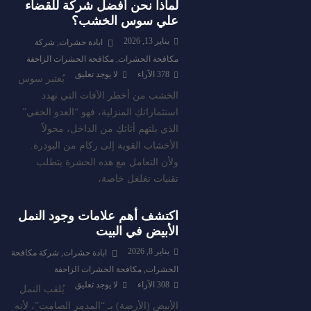
لماذا نحن أفضل شركة للقضاء
علي سوس الخشب؟
يناير 13, 2026
ابادة حشرات
,
شركة
مكافحة الحشرات
,
مكافحة الحشرات الزاحفة
378
الآراء
لا يوجد تعليق
يُعتبر سوس
الخشب من أخطر الآفات التي تهدد
استثماراتكِ المنزلية، فهو “العدو الخفي”
الذي يلتهم أثاثكِ من الداخل، محولاً
الأخشاب القوية إلى ركام من البودرة.
ولأن التعامل مع هذه الحشرة يتطلب
تقنيات تغلغل خاصة،
اكتشف أهم علامات وجود النمل
الأبيض في البيت
يناير 8, 2026
ابادة حشرات
,
شركة مكافحة
الحشرات
,
مكافحة الحشرات الزاحفة
308
الآراء
لا يوجد تعليق
يُلقب النمل
الأبيض (الأرضة) بـ “المدمر الصامت”، لأنه