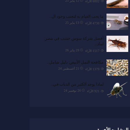
12 يناير 25
6802
الآراء
ما يجب القيام به لتجنب وجود ال…
13 يناير 25
4730
الآراء
أفضل شركة سوس خشب في مصر:
لماذ…
29 يناير 26
1517
الآراء
مكافحة النمل الأبيض: دليل شامل…
21 أغسطس 24
1379
الآراء
لماذا يوجد الكثير من الذباب في…
26 نوفمبر 24
921
الآراء
المشاريع الأخيرة