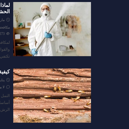
لماذا
الحشر
مارس 28
مكافحة
273
لمكافح
والقوا
تكتفي 
كيفية
يناير 15, 
لا ي
النمل 
أساسات
الرش ا