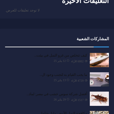
التعليقات الأخيرة
لا توجد تعليقات للعرض.
المشاركات الشعبية
كيف تتخلص من غزو النمل في بيئت…
12 يناير 25
6802
الآراء
ما يجب القيام به لتجنب وجود ال…
13 يناير 25
4729
الآراء
أفضل شركة سوس خشب في مصر: لماذ…
29 يناير 26
1517
الآراء
مكافحة النمل الأبيض: دليل شامل…