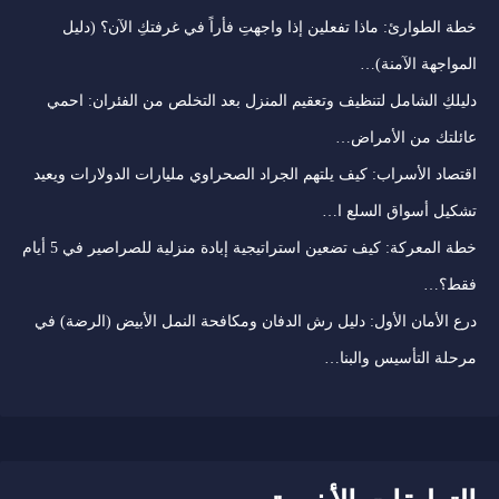
خطة الطوارئ: ماذا تفعلين إذا واجهتِ فأراً في غرفتكِ الآن؟ (دليل
المواجهة الآمنة)…
دليلكِ الشامل لتنظيف وتعقيم المنزل بعد التخلص من الفئران: احمي
عائلتك من الأمراض…
اقتصاد الأسراب: كيف يلتهم الجراد الصحراوي مليارات الدولارات ويعيد
تشكيل أسواق السلع ا…
خطة المعركة: كيف تضعين استراتيجية إبادة منزلية للصراصير في 5 أيام
فقط؟…
درع الأمان الأول: دليل رش الدفان ومكافحة النمل الأبيض (الرضة) في
مرحلة التأسيس والبنا…