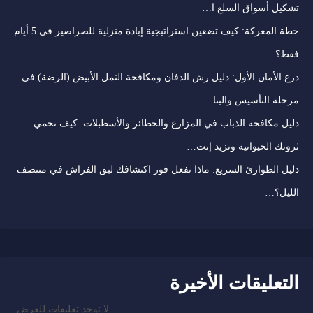
تشكيل أسواق السلع ا…
خطة المعركة: كيف تضعين استراتيجية إبادة منزلية للصراصير في 5 أيام
فقط؟…
درع الأمان الأول: دليل رش الدفان ومكافحة النمل الأبيض (الرضة) في
مرحلة التأسيس والبنا…
دليل مكافحة الذباب في المزارع والحظائر والأسطبلات: كيف تحمي
ثروتك الحيوانية وتزيد إنت…
دليل الطوارئ السريع: ماذا تفعل فور اكتشافك لبق الفراش في منتصف
الليل؟…
التعليقات الأخيرة
لا توجد تعليقات للعرض.