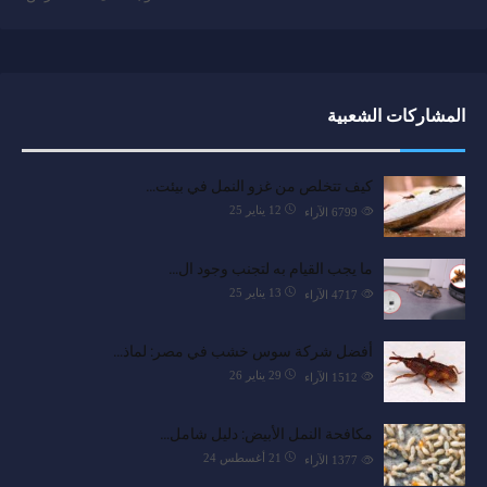
المشاركات الشعبية
كيف تتخلص من غزو النمل في بيئت…
12 يناير 25
6799
الآراء
ما يجب القيام به لتجنب وجود ال…
13 يناير 25
4717
الآراء
أفضل شركة سوس خشب في مصر: لماذ…
29 يناير 26
1512
الآراء
مكافحة النمل الأبيض: دليل شامل…
21 أغسطس 24
1377
الآراء