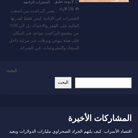
لا يوجد تعليق
الحشرات الزاحفة
250
الآراء
تعتبر البراغيث من أصعب
الحشرات في الإبادة، ليس فقط لقدرتها
العالية على القفز والاختباء، بل لأن 95%
من مجتمع البراغيث يتواجد في المكان
على هيئة بيوض ويرقات غير مرئية داخل
السجاد والمفروشات. في الشركة
البحث
البحث
المشاركات الأخيرة
اقتصاد الأسراب: كيف يلتهم الجراد الصحراوي مليارات الدولارات ويعيد