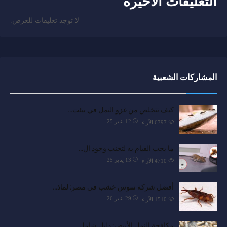
التعليقات الأخيرة
لا توجد تعليقات للعرض.
المشاركات الشعبية
كيف تتخلص من غزو النمل في بيئت…
12 يناير 25
6797
الآراء
ما يجب القيام به لتجنب وجود ال…
13 يناير 25
4710
الآراء
أفضل شركة سوس خشب في مصر: لماذ…
29 يناير 26
1510
الآراء
مكافحة النمل الأبيض: دليل شامل…