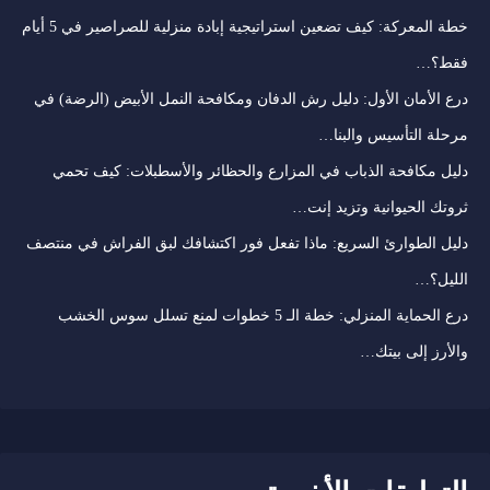
خطة المعركة: كيف تضعين استراتيجية إبادة منزلية للصراصير في 5 أيام
فقط؟…
درع الأمان الأول: دليل رش الدفان ومكافحة النمل الأبيض (الرضة) في
مرحلة التأسيس والبنا…
دليل مكافحة الذباب في المزارع والحظائر والأسطبلات: كيف تحمي
ثروتك الحيوانية وتزيد إنت…
دليل الطوارئ السريع: ماذا تفعل فور اكتشافك لبق الفراش في منتصف
الليل؟…
درع الحماية المنزلي: خطة الـ 5 خطوات لمنع تسلل سوس الخشب
والأرز إلى بيتك…