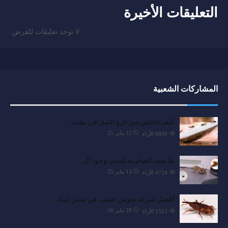
التعليقات الأخيرة
لا توجد تعليقات للعرض.
المشاركات الشعبية
كيف تتخلص من غزو النمل في بيئت…
12 يناير 25
6800
الآراء
ما يجب القيام به لتجنب وجود ال…
13 يناير 25
4724
الآراء
أفضل شركة سوس خشب في مصر: لماذ…
29 يناير 26
1515
الآراء