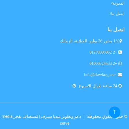
المدونة
اتصل بنا
اتصل بنا
136 محور 26 يوليو، الجبلاية، الزمالك
+2 01200008052
+2 01000324433
info@alawlaeg.com
24 ساعة طوال الاسبوع
© جميع الحقوق محفوظة |
دعم وتطوير ميديا سيرف
| مُستضاف بفخر
media
serve