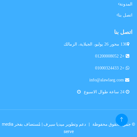
المدونة
اتصل بنا
اتصل بنا
136 محور 26 يوليو، الجبلاية، الزمالك
+2 01200008052
+2 01000324433
info@alawlaeg.com
24 ساعة طوال الاسبوع
© جميع الحقوق محفوظة |
دعم وتطوير ميديا سيرف
| مُستضاف بفخر
media
serve