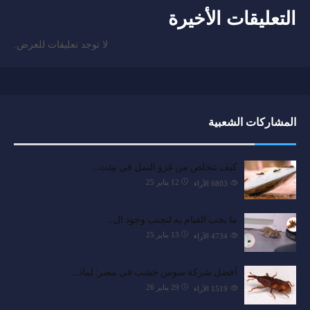
التعليقات الأخيرة
لا توجد تعليقات للعرض.
المشاركات الشعبية
كيف تتخلص من غزو النمل في بيئت…
12 يناير 25
6803
الآراء
ما يجب القيام به لتجنب وجود ال…
13 يناير 25
4734
الآراء
أفضل شركة سوس خشب في مصر: لماذ…
29 يناير 26
1519
الآراء