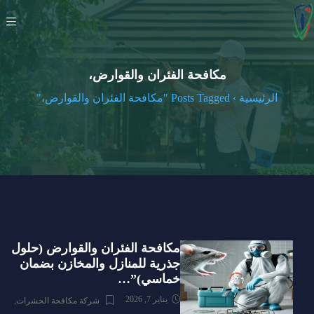
مكافحة الفئران والقوارض،
الرئيسية
›
Posts Tagged "مكافحة الفئران والقوارض،"
مكافحة الفئران والقوارض (حلول
جذرية للمنازل والمخازن بضمان
خماسي)”…
يناير 7, 2026
شركة مكافحة الحشرات
,