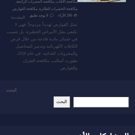
مكافحة الافات
,
مكافحة الحشرات الزاحفة
,
مكافحة الحشرات الطائرة
,
مكافحة القوارض
296
الآراء
لا يوجد تعليق
المقدمة:
تمثل القوارض تهديداً مزدوجاً؛ فهي لا
تكتفي بنقل الأمراض الخطيرة، بل تتسبب
في خسائر مادية فادحة من خلال قرض
الكابلات الكهربائية وتدمير المحاصيل
والمخزونات الغذائية. في عام 2026،
تطورت أساليب مكافحة الفئران
والقوارض
البحث
البحث