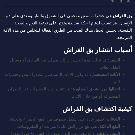
بق الفراش
هي حشرات صغيرة تختبئ في الشقوق والثنايا وتتغذى على دم
الإنسان. قد تسبب لدغاتها حكة شديدة وتؤثر على نوعية النوم والصحة
النفسية. لحسن الحظ، هناك العديد من الطرق الفعالة للتخلص من هذه الآفة
المزعجة.
أسباب انتشار بق الفراش
السفر:
قد تجلب هذه الحشرات إلى منزلك من الفنادق أو وسائل
النقل العام.
الأثاث المستعمل:
قد يكون الأثاث المستعمل مصدراً لبيض وحشرات
البق.
انتقالها من الشقق المجاورة:
قد تنتشر هذه الحشرات عبر الجدران
المشتركة أو من خلال الأثاث.
كيفية اكتشاف بق الفراش
اللدغات:
تظهر عادة على شكل صفوف من البقع الحمراء والحكة.
البقع الداكنة:
هي بقع براز البق على المراتب أو المفروشات.
البيض والقشور:
قد تجد بيض البق الصغير أو قشورها في الشقوق