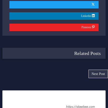
Linkedin
Pinterest
Related Posts
Post navigation
Next Post
admin
https://alawlaeg.com