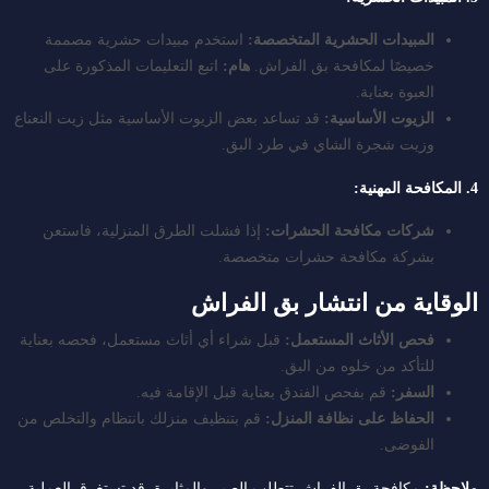
المبيدات الحشرية المتخصصة:
استخدم مبيدات حشرية مصممة
خصيصًا لمكافحة بق الفراش.
هام:
اتبع التعليمات المذكورة على
العبوة بعناية.
الزيوت الأساسية:
قد تساعد بعض الزيوت الأساسية مثل زيت النعناع
وزيت شجرة الشاي في طرد البق.
4. المكافحة المهنية:
شركات مكافحة الحشرات:
إذا فشلت الطرق المنزلية، فاستعن
بشركة مكافحة حشرات متخصصة.
الوقاية من انتشار بق الفراش
فحص الأثاث المستعمل:
قبل شراء أي أثاث مستعمل، فحصه بعناية
للتأكد من خلوه من البق.
السفر:
قم بفحص الفندق بعناية قبل الإقامة فيه.
الحفاظ على نظافة المنزل:
قم بتنظيف منزلك بانتظام والتخلص من
الفوضى.
ملاحظة:
مكافحة بق الفراش تتطلب الصبر والمثابرة. قد تستغرق العملية