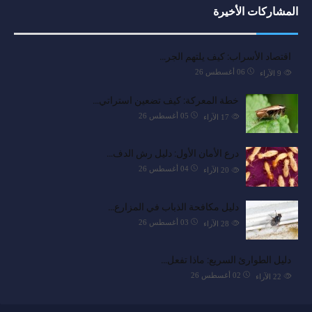
المشاركات الأخيرة
اقتصاد الأسراب: كيف يلتهم الجر…
06 أغسطس 26
9
الآراء
خطة المعركة: كيف تضعين استراتي…
05 أغسطس 26
17
الآراء
درع الأمان الأول: دليل رش الدف…
04 أغسطس 26
20
الآراء
دليل مكافحة الذباب في المزارع…
03 أغسطس 26
28
الآراء
دليل الطوارئ السريع: ماذا تفعل…
02 أغسطس 26
22
الآراء