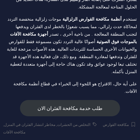
الحلول المتاحة لمعالجة المشكلة.
تستخدم
أنظمة مكافحة القوارض الزلزالية
موجات زلزالية منخفضة التردد
لمحاكاة حدث زلزالي، مما يسبب شعورًا بالخطر لدى الفئران ويدفعها
لتجنب المنطقة المعالجة . من ناحية أخرى ، تصدر
أجهزة مكافحة الآفات
بالموجات فوق الصوتية
أصواتًا عالية التردد تكون مسموعة فقط للقوارض
والحيوانات الأخرى الحساسة للترددات العالية. هذه الأصوات مزعجة للغاية
للفئران وتدفعها لمغادرة المنطقة. ومع ذلك، فإن فعالية هذه الأجهزة قد
تختلف تبعا لوجود عوائق وقد تكون هناك حاجة إلى أجهزة متعددة لتغطية
المنزل بأكمله.
على أية حال، الاقتراح هو اللجوء إلى الخبراء في قطاع أنظمة مكافحة
الآفات.
طلب خدمة مكافحة الفئران الان
مكافحة القوارض
التخلص من الحشرات
,
مخاطر انتشار الفئران في المنزل
,
مكافحة الآفات