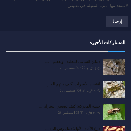
لاستخدامها المرة المقبلة في تعليقي.
المشاركات الأخيرة
دليلكِ الشامل لتنظيف وتعقيم ال…
07 أغسطس 26
1
الآراء
اقتصاد الأسراب: كيف يلتهم الجر…
06 أغسطس 26
9
الآراء
خطة المعركة: كيف تضعين استراتي…
05 أغسطس 26
17
الآراء
درع الأمان الأول: دليل رش الدف…