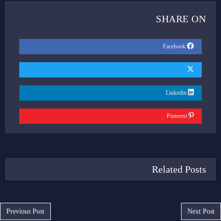
SHARE ON
Facebook
Linkedin
Pinterest
Related Posts
Post navigation
Previous Post
Next Post