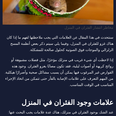
مخاطر انتشار الفئران في المنزل
سنتحدث في هذا المقال عن العلامات التي يجب ملاحظتها لفهم ما إذا كان
هناك غزو لل
فئران
في المنزل، وفيما يلي سيتم ذكر بعض أنظمة المسح
الزلزالي والموجات فوق الصوتية كحلول صالحة للمشكلة.
إذا لاحظت أي شيء غريب في منزلك مؤخرًا، مثل فضلات مشبوهة أو
روائح كريهة أو أصوات ليلية، فقد تكون مصابًا بغزو الفئران. وجود هذه
القوارض غير المرغوب فيها يمكن أن يسبب مشاكل صحية وأضرارًا هيكلية.
من المهم التعرف على علامات الإصابة بالفأر حتى تتمكن من اتخاذ الإجراء
المناسب في الوقت المناسب.
علامات وجود الفئران في المنزل
عند الشك بوجود الفئران في منزلك، هناك عدة علامات يجب البحث عنها: