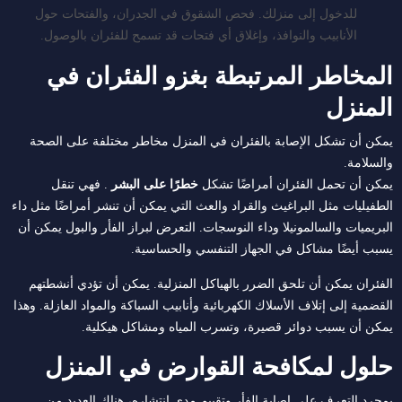
للدخول إلى منزلك. فحص الشقوق في الجدران، والفتحات حول
الأنابيب والنوافذ، وإغلاق أي فتحات قد تسمح للفئران بالوصول.
المخاطر المرتبطة بغزو الفئران في
المنزل
يمكن أن تشكل الإصابة بالفئران في المنزل مخاطر مختلفة على الصحة
والسلامة.
يمكن أن تحمل الفئران أمراضًا تشكل
خطرًا على البشر
. فهي تنقل
الطفيليات مثل البراغيث والقراد والعث التي يمكن أن تنشر أمراضًا مثل داء
البريميات والسالمونيلا وداء النوسجات. التعرض لبراز الفأر والبول يمكن أن
يسبب أيضًا مشاكل في الجهاز التنفسي والحساسية.
الفئران يمكن أن تلحق الضرر بالهياكل المنزلية. يمكن أن تؤدي أنشطتهم
القضمية إلى إتلاف الأسلاك الكهربائية وأنابيب السباكة والمواد العازلة. وهذا
يمكن أن يسبب دوائر قصيرة، وتسرب المياه ومشاكل هيكلية.
حلول لمكافحة القوارض في المنزل
بمجرد التعرف على إصابة الفأر وتقييم مدى انتشاره، هناك العديد من