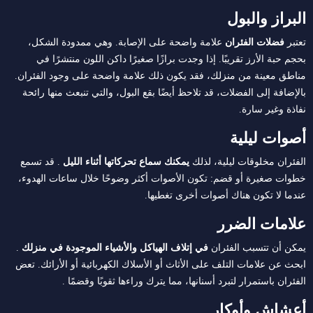
البراز والبول
تعتبر
فضلات الفئران
علامة واضحة على الإصابة. وهي ممدودة الشكل،
بحجم حبة الأرز تقريبًا. إذا وجدت برازًا صغيرًا داكن اللون منتشرًا في
مناطق معينة من منزلك، فقد يكون ذلك علامة واضحة على وجود الفئران.
بالإضافة إلى الفضلات، قد تلاحظ أيضًا بقع البول، والتي تنبعث منها رائحة
نفاذة وغير سارة.
أصوات ليلية
الفئران مخلوقات ليلية، لذلك
يمكنك سماع تحركاتها أثناء الليل
. قد تسمع
خطوات صغيرة أو قضم: تكون الأصوات أكثر وضوحًا خلال ساعات الهدوء،
عندما لا تكون هناك أصوات أخرى تغطيها.
علامات الضرر
يمكن أن تتسبب الفئران
في إتلاف الهياكل والأشياء الموجودة في منزلك
.
ابحث عن علامات التلف على الأثاث أو الأسلاك الكهربائية أو الأرائك. تعض
الفئران باستمرار لتبرد أسنانها، مما يترك وراءها ثقوبًا وقضمًا .
أعشاش وأوكار