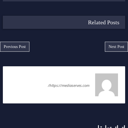
Related Posts
Post navigation
Previous Post
Next Post
سمر رضا
https://mediaserves.com/