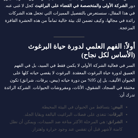
دور
الشركة الأولى والمتخصصة في القضاء على البراغيث
كحل لا غنى عنه.
في هذا المقال، سنستعرض بالتفصيل المميزات التي تجعل هذه الشركات
رائدة في مجالها، وكيف تضمن لك بيئة خالية تماماً من هذه الحشرة القافزة
المزعجة.
أولاً: الفهم العلمي لدورة حياة البرغوث
(الأساس لكل نجاح)
السر في فعالية الشركة الأولى لا يكمن فقط في المبيد، بل في الفهم
العميق لدورة حياة البرغوث المعقدة. البرغوث لا يقضي حياته كلها على
الحيوان الأليف، بل إن 95% من دورة حياته (بيض، يرقات، شرانق) تكون
مختبئة في السجاد، الشقوق، الأثاث، ومفروشات الحيوانات. الشركة الرائدة
تدرك أن:
البيض:
يتساقط من الحيوان في البيئة المحيطة.
اليرقات:
تتغذى على فضلات البراغيث البالغة وبقايا الجلد.
الشرانق:
هي المرحلة الأكثر مناعة ضد المبيدات، ويمكن أن تظل
كامنة لأشهر قبل أن تفقس عند وجود حرارة واهتزاز.