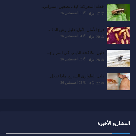
خطة المعركة: كيف تضعين استراتي…
05 أغسطس 26
17
الآراء
درع الأمان الأول: دليل رش الدف…
04 أغسطس 26
20
الآراء
دليل مكافحة الذباب في المزارع…
03 أغسطس 26
28
الآراء
دليل الطوارئ السريع: ماذا تفعل…
02 أغسطس 26
22
الآراء
المشاريع الأخيرة