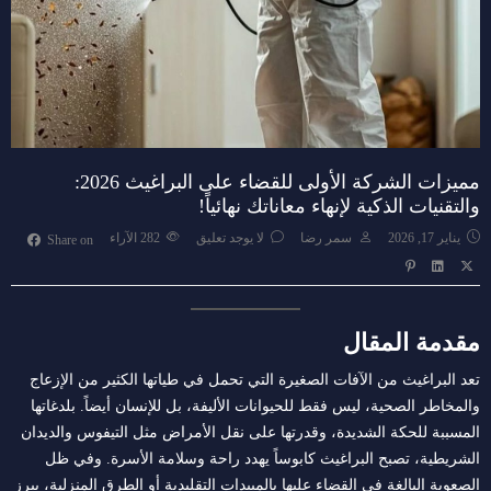
مميزات الشركة الأولى للقضاء على البراغيث 2026:
والتقنيات الذكية لإنهاء معاناتك نهائياً!
يناير 17, 2026
سمر رضا
لا يوجد تعليق
282
الآراء
Share on
مقدمة المقال
تعد البراغيث من الآفات الصغيرة التي تحمل في طياتها الكثير من الإزعاج
والمخاطر الصحية، ليس فقط للحيوانات الأليفة، بل للإنسان أيضاً. بلدغاتها
المسببة للحكة الشديدة، وقدرتها على نقل الأمراض مثل التيفوس والديدان
الشريطية، تصبح البراغيث كابوساً يهدد راحة وسلامة الأسرة. وفي ظل
الصعوبة البالغة في القضاء عليها بالمبيدات التقليدية أو الطرق المنزلية، يبرز