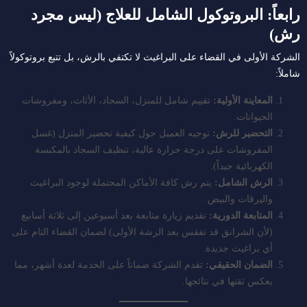
رابعاً: البروتوكول الشامل للعلاج (ليس مجرد
رش)
الشركة الأولى في القضاء على البراغيث لا تكتفي بالرش، بل تتبع بروتوكولاً
شاملاً:
المعاينة الأولية:
تقييم شامل للمنزل، السجاد، الأثاث، ومفروشات
الحيوانات.
التحضير للرش:
توجيه العميل حول كيفية تحضير المنزل (غسل
المفروشات على درجة حرارة عالية، تنظيف السجاد بالمكنسة
الكهربائية جيداً).
الرش الشامل:
يتم رش كافة الأماكن المحتملة لوجود البراغيث
واليرقات والبيض.
المتابعة الدورية:
تقديم زيارة متابعة بعد أسبوعين إلى ثلاثة أسابيع
(لأن الشرانق قد تفقس بعد الرشة الأولى) لضمان القضاء التام على
أي براغيث جديدة.
الضمان الحقيقي:
تقدم الشركة ضماناً على الخدمة لعدة أشهر، مما
يعكس ثقتها في نتائجها.