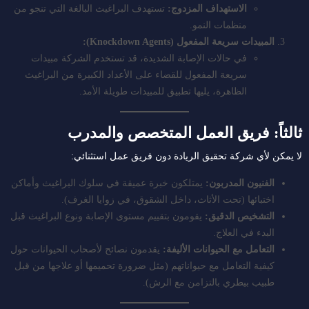
الاستهداف المزدوج:
تستهدف البراغيث البالغة التي تنجو من
منظمات النمو.
المبيدات سريعة المفعول (Knockdown Agents):
في حالات الإصابة الشديدة، قد تستخدم الشركة مبيدات
سريعة المفعول للقضاء على الأعداد الكبيرة من البراغيث
الظاهرة، يليها تطبيق للمبيدات طويلة الأمد.
ثالثاً: فريق العمل المتخصص والمدرب
لا يمكن لأي شركة تحقيق الريادة دون فريق عمل استثنائي:
الفنيون المدربون:
يمتلكون خبرة عميقة في سلوك البراغيث وأماكن
اختبائها (تحت الأثاث، داخل الشقوق، في زوايا الغرف).
التشخيص الدقيق:
يقومون بتقييم مستوى الإصابة ونوع البراغيث قبل
البدء في العلاج.
التعامل مع الحيوانات الأليفة:
يقدمون نصائح لأصحاب الحيوانات حول
كيفية التعامل مع حيواناتهم (مثل ضرورة تحميمها أو علاجها من قبل
طبيب بيطري بالتزامن مع الرش).