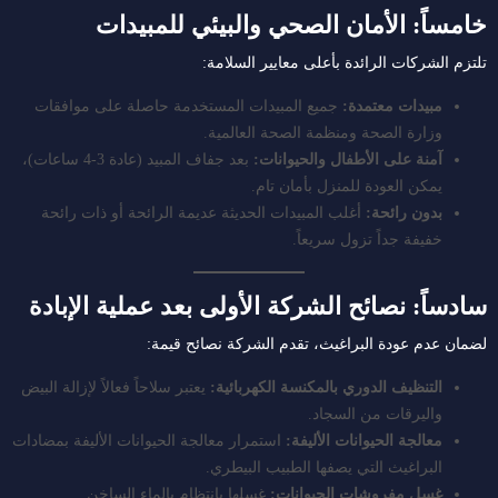
خامساً: الأمان الصحي والبيئي للمبيدات
تلتزم الشركات الرائدة بأعلى معايير السلامة:
مبيدات معتمدة:
جميع المبيدات المستخدمة حاصلة على موافقات
وزارة الصحة ومنظمة الصحة العالمية.
آمنة على الأطفال والحيوانات:
بعد جفاف المبيد (عادة 3-4 ساعات)،
يمكن العودة للمنزل بأمان تام.
بدون رائحة:
أغلب المبيدات الحديثة عديمة الرائحة أو ذات رائحة
خفيفة جداً تزول سريعاً.
سادساً: نصائح الشركة الأولى بعد عملية الإبادة
لضمان عدم عودة البراغيث، تقدم الشركة نصائح قيمة:
التنظيف الدوري بالمكنسة الكهربائية:
يعتبر سلاحاً فعالاً لإزالة البيض
واليرقات من السجاد.
معالجة الحيوانات الأليفة:
استمرار معالجة الحيوانات الأليفة بمضادات
البراغيث التي يصفها الطبيب البيطري.
غسل مفروشات الحيوانات:
غسلها بانتظام بالماء الساخن.