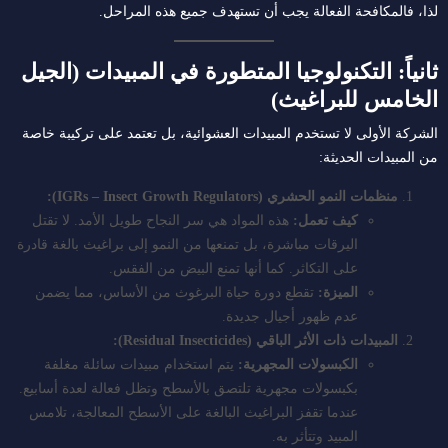
لذا، فالمكافحة الفعالة يجب أن تستهدف جميع هذه المراحل.
ثانياً: التكنولوجيا المتطورة في المبيدات (الجيل
الخامس للبراغيث)
الشركة الأولى لا تستخدم المبيدات العشوائية، بل تعتمد على تركيبة خاصة
من المبيدات الحديثة:
منظمات النمو الحشري (IGRs – Insect Growth Regulators):
كيف تعمل:
هذه المواد هي سر النجاح طويل الأمد. لا تقتل
اليرقات مباشرة، بل تمنعها من النمو إلى براغيث بالغة قادرة
على التكاثر. كما أنها تمنع البيض من الفقس.
الميزة:
تقطع دورة حياة البرغوث من الأساس، مما يضمن
عدم ظهور أجيال جديدة.
المبيدات ذات الأثر الباقي (Residual Insecticides):
الكبسولات المجهرية:
يتم استخدام مبيدات سائلة مغلفة
بكبسولات مجهرية تلتصق بالأسطح وتظل فعالة لعدة أسابيع.
عندما تقفز البراغيث البالغة على الأسطح المعالجة، تلامس
المبيد وتتأثر به.