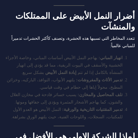
أضرار النمل الأبيض على الممتلكات
والمنشآت
تتعدد المخاطر التي تسببها هذه الحشرة، وتصنف كأكثر الحشرات تدميراً
للمباني عالمياً:
انهيار المباني:
يهاجم النمل الأبيض أساسات المباني، وخاصة الأجزاء
الخشبية والأسقف في البيوت الريفية، مما قد يؤدي إلى انهيار
المنشأة بالكامل إذا لم تتم
إبادة النمل الأبيض
بشكل سريع.
تدمير الأثاث والمفروشات:
يلتهم الأبواب، النوافذ، الباركيه، وخزائن
المطبخ، محولاً إياها إلى حطام في وقت قياسي.
تلف المحاصيل والمخازن:
يسبب خسائر فادحة في مخازن الغلال
والشون، كما يهاجم الأشجار المثمرة ويؤدي إلى جفافها وموتها.
تدمير المقتنيات التاريخية والورقية:
النمل الأبيض هو العدو الأول
للمكتبات، السجلات، واللوحات الفنية، حيث يلتهم الورق بشراهة.
لماذا الشركة الاولي هي الأفضل في