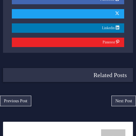
Linkedin
Pinterest
Related Posts
Post navigation
Previous Post
Next Post
سمر رضا