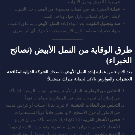
في زوايا الغرف وحول الأبواب.
عملية الحقن:
يتم ضخ كميات محسوبة من المبيد داخل الثقوب
لإنشاء حزام كيميائي عازل حول وداخل المبنى.
سد وتجميل الثقوب:
بعد انتهاء
إبادة النمل الأبيض
، يتم غلق الثقوب
بمواد تجميلية مطابقة للون الأرضية بحيث لا تترك أي أثر بصري.
طرق الوقاية من النمل الأبيض (نصائح
الخبراء)
بعد الانتهاء من عملية
إبادة النمل الأبيض
، تنصحك
الشركة الدولية لمكافحة
الحشرات والقوارض
بالآتي لحماية منزلك مستقبلاً:
التخلص من الرطوبة:
النمل الأبيض يعشق البيئات الرطبة؛ لذا تأكد
من إصلاح أي تسربات مياه في المطابخ والحمامات فوراً.
التخلص من النفايات الخشبية:
لا تترك بقايا أخشاب أو كراتين قديمة
في المناور أو فوق الأسطح، لأنها تعتبر جاذباً قوياً للمستعمرات.
فحص الأشجار القريبة:
إذا كان لديك حديقة، تأكد من أن فروع
الأشجار لا تلمس جدران المنزل مباشرة، وقم برش الأشجار دورياً.
التهوية والشمس:
احرص على تهوية المنزل ودخول أشعة الشمس،