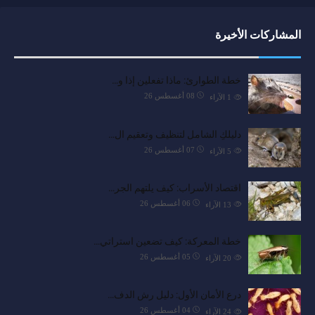
المشاركات الأخيرة
خطة الطوارئ: ماذا تفعلين إذا و…
08 أغسطس 26
1
الآراء
دليلكِ الشامل لتنظيف وتعقيم ال…
07 أغسطس 26
5
الآراء
اقتصاد الأسراب: كيف يلتهم الجر…
06 أغسطس 26
13
الآراء
خطة المعركة: كيف تضعين استراتي…
05 أغسطس 26
20
الآراء
درع الأمان الأول: دليل رش الدف…
04 أغسطس 26
24
الآراء