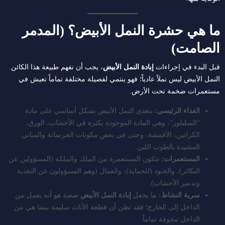
ما هي حشرة النمل الأبيض؟ (المدمر
الصامت)
قبل البدء في إجراءات
إبادة النمل الأبيض
، يجب أن نفهم طبيعة هذا الكائن.
النمل الأبيض ليس نملاً عادياً؛ فهو ينتمي لفصيلة مختلفة تماماً تعيش في
مستعمرات ضخمة تحت الأرض.
الغذاء الرئيسي:
يتغذى النمل الأبيض بشكل أساسي على مادة
“السليلوز”، وهي المادة الموجودة بكثرة في الأخشاب، الورق،
الكراتين، الأقمشة، وحتى في بعض مكونات الخرسانة والمباني
المشيدة بالطوب اللبن.
المستعمرات:
تتكون المستعمرة من الملك والملكة (المسؤولين عن
التكاثر)، والجنود (للحماية)، والعمال (وهم المسؤولون عن التغذية
وتدمير الأخشاب).
سرية النشاط:
ما يجعل
إبادة النمل الأبيض
صعبة هو أنه يعمل من
الداخل إلى الخارج؛ فقد تظن أن قطعة الأثاث سليمة بينما هي من
الداخل مجوفة تماماً.