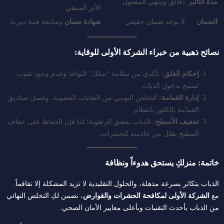
مدة التأثير
دقائق وينتهي المفعول
الأثر المتبقي
الضمان
لا يوجد ضمان حقيقي
شهادة ضمان
ومتابعة فنية دورية
نصائح ذهبية من خبراء الشركة الأولى للوقاية:
إحكام الغلق:
تأكدي من سلامة “سلك” النوافذ وعدم وجود ثقوب
تسمح بدخول الذباب.
إدارة القمامة:
التخلص اليومي من النفايات العضوية، وغسل صناديق
القمامة بالكلور بانتظام.
تجفيف الأسطح:
الذباب يعشق الرطوبة؛ لذا فإن الحفاظ على جفاف
المطبخ يقلل من جاذبيته للحشرات.
خاتمة: منزلكِ يستحق هدوءاً ونظافة
الذباب يتكاثر بسرعة مذهلة، والحلول التقليدية لا تزيد المشكلة إلا تفاقماً.
مع
الشركة الأولى لمكافحة الحشرات والقوارض
، نضمن لكِ التخلص النهائي
من الذباب بأحدث التقنيات وبأعلى معايير الأمان الصحي.