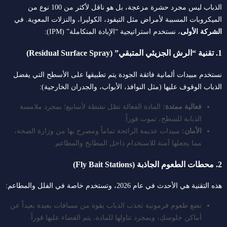
الذباب ليس مجرد حشرة مزعجة، بل هو ناقل لأكثر من 100 نوع من
الميكروبات المسببة لأمراض مثل التيفود، الكوليرا، والنزلات المعوية. في
الشركة الأولى
، نستخدم استراتيجية “الإبادة المتكاملة” (IPM):
1. تقنية “الرش الجزيئي المتبقي” (Residual Surface Spray)
نستخدم مبيدات ألمانية فائقة الجودة يتم تطبيقها على الأسطح التي يفضل
الذباب الوقوف عليها (مثل النوافذ، الأبواب، والجدران الخارجية):
فعالية ممتدة:
المادة الفعالة تظل نشطة لأسابيع؛ بمجرد ملامسة
الذبابة للسطح، تموت فوراً.
الأمان:
مبيدات عديمة الرائحة تماماً ومصرح بها من وزارة الصحة،
مما يجعلها آمنة للاستخدام داخل المطابخ والمطاعم.
2. محطات الطعوم الجاذبة (Fly Bait Stations)
هذه التقنية هي الأحدث في عام 2026، وتستخدم خاصة في الفلل والمطاعم:
نضع طعوم فرمونية تجذب الذباب بقوة من مسافات بعيدة بعيداً عن
أماكن جلوسكِ، وبمجرد تناولها للمادة، يتم القضاء عليها فوراً.