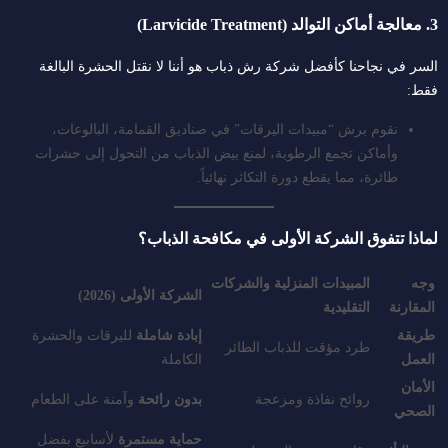
3. معالجة أماكن التوالد (Larvicide Treatment)
السر في نجاحنا كأفضل شركة رش ذباب هو أننا لا نقتل الحشرة البالغة
فقط:
نقوم برش “مبيدات اليرقات” في صناديق القمامة، البالوعات،
وأماكن تجمع الرطوبة، لمنع بيض الذباب من التحول إلى حشرات
طائرة، مما يقطع دورة التكاثر نهائياً.
لماذا تتفوق الشركة الأولى في مكافحة الذباب؟
وجه
المبيدات المنزلية والشركات
الشركة الأولى (2026)
المقارنة
التقليدية
طريقة
إبادة شاملة
لليرقات والحشرة
طرد مؤقت للذباب الطائر
العمل
الكاملة
الأمان
روائح نفاذة ومزعجة
بدون رائحة
وآمنة على الطعام
الصحي
حماية مستمرة
لأسابيع بفضل