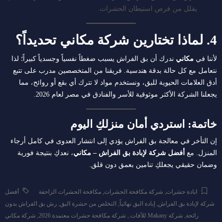
يقلل من فرص استيطان الحشرات.
4. لماذا تختارين شركة مكاني تحديداً؟
لأننا في
مكاني
ندرك أن بق الفراش يسبب ضغطاً نفسياً وجسدياً كبيراً؛ لذا
نتعامل مع كل حالة بدقة هندسية. فريقنا من المتخصصين مدرب على تتبع
أدق العلامات الحيوية للبق، ونستخدم مواد لا تترك أي بقع أو روائح، مما
يجعلنا الشركة الأكثر موثوقية للأسر والفنادق في مصر لعام 2026.
خاتمة: استردي أمان منزلكِ اليوم
إن التأخر في معالجة بق الفراش يؤدي إلى انتشار العدوى في كامل أرجاء
المنزل. مع
أفضل شركة لإبادة بق الفراش – مكاني
، نعدكِ بنتيجة فورية
وضمان حقيقي يجعلكِ تنامين بعمق دون قلق.
ابادة حشرات
,
شركة مكافحة الحشرات
,
مكافحة الحشرات الزاحفة
أفضل
شركة لإبادة بق الفراش
,
إبادة البق نهائياً
,
التخلص من حشرة البق
,
رش بق الفراش بدون
رائحة
,
شركة Makany للآفات.
,
شركة مكافحة حشرات معتمدة 2026
,
شركة مكاني