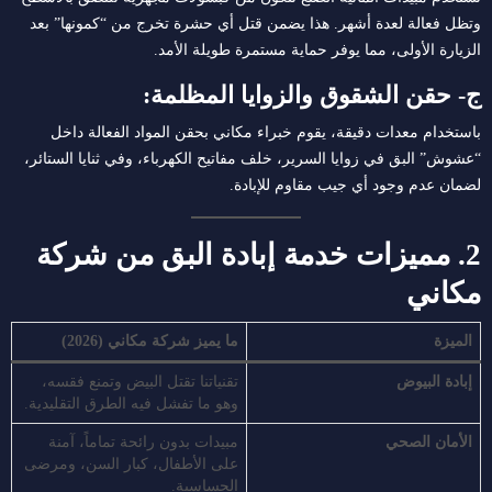
وتظل فعالة لعدة أشهر. هذا يضمن قتل أي حشرة تخرج من “كمونها” بعد
الزيارة الأولى، مما يوفر حماية مستمرة طويلة الأمد.
ج- حقن الشقوق والزوايا المظلمة:
باستخدام معدات دقيقة، يقوم خبراء مكاني بحقن المواد الفعالة داخل
“عشوش” البق في زوايا السرير، خلف مفاتيح الكهرباء، وفي ثنايا الستائر،
لضمان عدم وجود أي جيب مقاوم للإبادة.
2. مميزات خدمة إبادة البق من شركة
مكاني
الميزة
ما يميز شركة مكاني (2026)
إبادة البيوض
تقنياتنا تقتل البيض وتمنع فقسه،
وهو ما تفشل فيه الطرق التقليدية.
الأمان الصحي
مبيدات بدون رائحة تماماً، آمنة
على الأطفال، كبار السن، ومرضى
الحساسية.