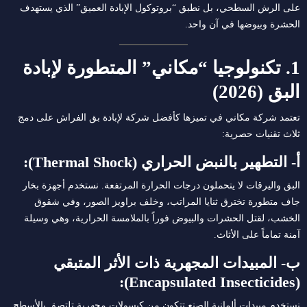
على الرش السطحي، بل نطبق “بروتوكول الإبادة العميق” الذي يستهدف
الحشرة وبيوضها في آن واحد.
1. تكنولوجيا “مكاني” المتطورة لإبادة
البق (2026)
تعتمد شركة مكاني في تميزها كأفضل شركة لإبادة بق الفراش على دمج
ثلاث تقنيات حصرية:
أ- التطهير بالنبض الحراري (Thermal Shock):
البق واليرقات لا يتحملون درجات الحرارة المرتفعة. نستخدم أجهزة بخار
جاف متطورة تخترق ثنايا المراتب، وخلف براويز الصور، وفي شقوق
الخشب، لقتل الحشرات والبيوض فوراً بالملامسة الحرارية، وهي وسيلة
آمنة تماماً على الأثاث.
ب- المبيدات المجهرية ذات الأثر المتبقي
(Encapsulated Insecticides):
نستخدم مبيدات ألمانية الصنع تتكون من كبسولات مجهرية تلتصق بالأسطح