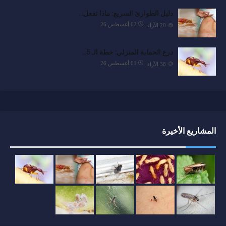
دليل الطوارئ السريع: ماذا تفعل…
02 أغسطس 26
20
الآراء
درع الحماية المنزلي: خطة الـ 5…
01 أغسطس 26
38
الآراء
المشاريع الأخيرة