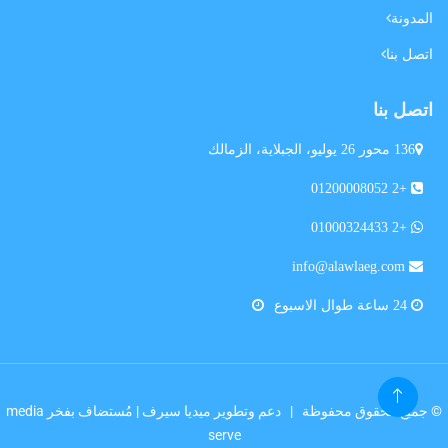
المدونة
اتصل بنا
اتصل بنا
136 محور 26 يوليو، الجبلاية، الزمالك
+2 01200008052
+2 01000324433
info@alawlaeg.com
24 ساعة طوال الاسبوع
© جميع الحقوق محفوظة |
دعم وتطوير ميديا سيرف
| مُستضاف بفخر
media
serve