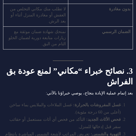
بدون مغادرة
لا تطلب منكِ مكاني التخلص من
العفش أو مغادرة المنزل أثناء أو
بعد الرش.
الضمان الرسمي
نمنحكِ شهادة ضمان موثقة مع
زيارات متابعة دورية لضمان الخلو
التام من البق.
3. نصائح خبراء “مكاني” لمنع عودة بق
الفراش
بعد إتمام عملية الإبادة بنجاح، يوصي خبراؤنا بالآتي:
غسل المفروشات بالحرارة:
غسل الملاءات والملابس بماء ساخن
(أعلى من 60 درجة مئوية).
فحص الأثاث الجديد:
التأكد من فحص أي أثاث مستعمل أو حقائب
سفر قبل إدخالها للمنزل.
التهوية والشمس:
تعريض المراتب لأشعة الشمس المباشرة بانتظام