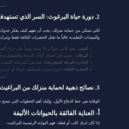
2. دورة حياة البرغوث: السر الذي تستهدفه “شركة الأولى”
لكي نتمكن من حماية منزلك، يجب أن نفهم كيف يفكر عدوك
والمبيدات التقليدية غالباً ما تقتل الحشرات البالغة فقط وتترك ا
البيض:
تضع الأنثى حوالي 50 بيضة يومياً على فراء الحيوان، والتي تسقط لاحقاً في السجاد والمفروشات.
اليرقات:
تختبئ في أعماق ألياف السجاد والشقوق وتتغذ
الخادرة (اليرقة المتشرنقة):
هذه هي المرحلة الأصعب، 
الحشرة البالغة:
تخرج بمجرد استشعار حركة أو حرارة لتب
3. نصائح ذهبية لحماية منزلك من البراغيث (من خبراء شركة الأولى)
الوقاية هي خط الدفاع الأول، وإليك أهم الخطوات التي تنصح ب
أ- العناية الفائقة بالحيوانات الأليفة
إذا كان لديك كلب أو قطة، فهم البوابة الرئيسية للبراغيث: