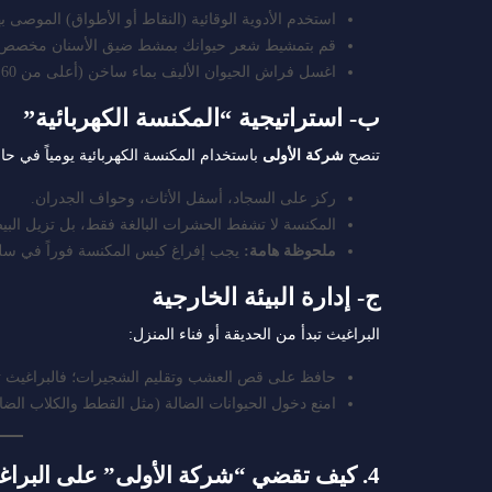
استخدم الأدوية الوقائية (النقاط أو الأطواق) الموصى ب
قم بتمشيط شعر حيوانك بمشط ضيق الأسنان مخصص ل
اغسل فراش الحيوان الأليف بماء ساخن (أعلى من 60 درجة مئوية) أسبوعياً.
ب- استراتيجية “المكنسة الكهربائية”
تنصح
شركة الأولى
باستخدام المكنسة الكهربائية يومياً في حا
ركز على السجاد، أسفل الأثاث، وحواف الجدران.
المكنسة لا تشفط الحشرات البالغة فقط، بل تزيل البيض
ملحوظة هامة:
يجب إفراغ كيس المكنسة فوراً في سلة
ج- إدارة البيئة الخارجية
البراغيث تبدأ من الحديقة أو فناء المنزل:
حافظ على قص العشب وتقليم الشجيرات؛ فالبراغيث تع
امنع دخول الحيوانات الضالة (مثل القطط والكلاب الضال
4. كيف تقضي “شركة الأولى” على البراغيث نهائياً؟