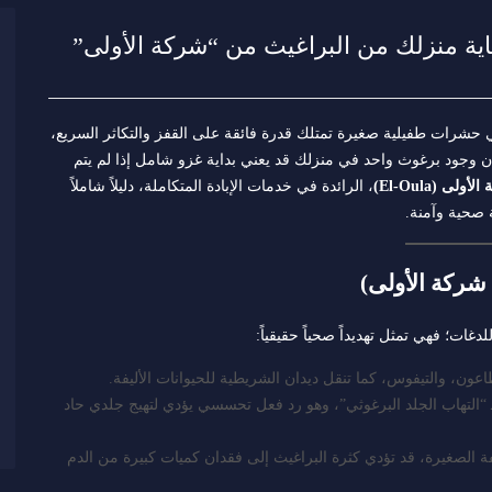
اية منزلك من البراغيث من “شركة الأولى”
فهي حشرات طفيلية صغيرة تمتلك قدرة فائقة على القفز والتكاثر السريع،
ن وجود برغوث واحد في منزلك قد يعني بداية غزو شامل إذا لم يتم
ولى (El-Oula)
، الرائدة في خدمات الإبادة المتكاملة، دليلاً شاملاً
 صحية وآمنة.
غات؛ فهي تمثل تهديداً صحياً حقيقياً:
عون، والتيفوس، كما تنقل ديدان الشريطية للحيوانات الأليفة.
“التهاب الجلد البرغوثي”، وهو رد فعل تحسسي يؤدي لتهيج جلدي حاد
فة الصغيرة، قد تؤدي كثرة البراغيث إلى فقدان كميات كبيرة من الدم