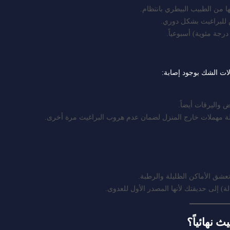
ها من الطبيب البيطري بانتظام.
لبراغيث بشكل دوري.
لات الشك بوجود إصابة:
 واليرقات أيضاً.
 مهملات خارج المنزل لضمان عدم هروب البراغيث مرة أخرى.
شق الأماكن الظليلة والرطبة.
ة) إلى حديقتك لأنها المصدر الأول للعدوى.