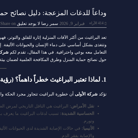
وداعاً للدغات المزعجة: دليل نصائح حم
414
الآراء
فبراير 9, 2026
سمر رضا
لا يوجد تعليق
Share on
تعد البراغيث من أكثر الآفات المنزلية إثارة للقلق والتوتر، 
وتتغذى بشكل أساسي على دماء الإنسان والحيوانات الأليفة. إ
التعامل معه بوعي واحترافية. في هذا المقال، تقدم لكم
شركة الأ
حول نصائح حماية المنزل وطرق المكافحة العلمية لضمان بيئة
1. لماذا تعتبر البراغيث خطراً داهماً؟ (رؤية شركة الأولى)
تؤكد
شركة الأولى
أن خطورة البراغيث تتجاوز مجرد الحكة واللد
نقل الأمراض:
البراغيث هي الناقل التاريخي لمرض الطا
الحساسية الشديدة:
تسبب لدغات البراغيث ما يعرف بـ 
وتورم.
الأنيميا:
في حالات الإصابة الشديدة لدى الحيوانات الألي
والإصابة بفقر الدم.