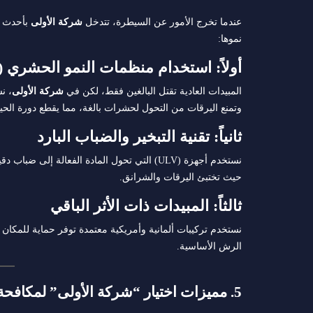
عندما تخرج الأمور عن السيطرة، تتدخل
شركة الأولى
بأحدث ت
نموها:
أولاً: استخدام منظمات النمو الحشري (IGRs)
المبيدات العادية تقتل البالغين فقط، لكن في
شركة الأولى
، ن
وتمنع اليرقات من التحول لحشرات بالغة، مما يقطع دورة الحياة 
ثانياً: تقنية التبخير والضباب البارد
نستخدم أجهزة (ULV) التي تحول المادة الفعالة 
حيث تختبئ اليرقات والشرانق.
ثالثاً: المبيدات ذات الأثر الباقي
نستخدم تركيبات ألمانية وأمريكية معتمدة توفر حماية للمكان
الرش الأساسية.
5. مميزات اختيار “شركة الأولى” لمكافحة البراغيث