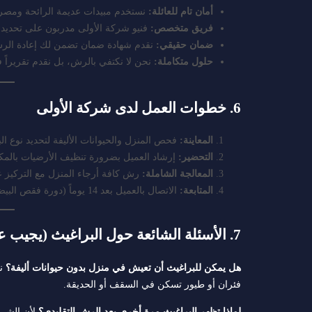
أمان تام للعائلة:
نستخدم مبيدات عديمة الرائحة ومصرح 
فريق متخصص:
فنيو شركة الأولى مدربون على تحديد بؤ
ضمان حقيقي:
نقدم شهادة ضمان تضمن لك إعادة الرش
حلول متكاملة:
نحن لا نكتفي بالرش، بل نقدم تقريراً ف
6. خطوات العمل لدى شركة الأولى
المعاينة:
فحص المنزل والحيوانات الأليفة لتحديد نوع ال
التحضير:
إرشاد العميل بضرورة تنظيف الأرضيات بالمك
المعالجة الشاملة:
رش كافة أرجاء المنزل مع التركيز ع
المتابعة:
الاتصال بالعميل بعد 14 يوماً (دورة فقص البيض) للتأكد من نجاح العملية تماماً.
7. الأسئلة الشائعة حول البراغيث (يجيب عليها خبراء شركة الأولى)
هل يمكن للبراغيث أن تعيش في منزل بدون حيوانات أليفة؟
نع
فئران أو طيور تسكن في السقف أو الحديقة.
لماذا تظهر البراغيث مرة أخرى بعد الرش التقليدي؟
لأن الشرانق (Pupae) تمتلك غلافاً يحميها من مع