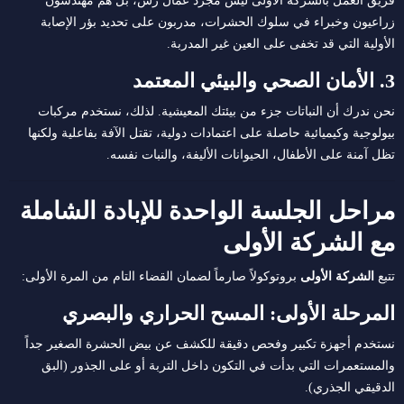
فريق العمل بالشركة الأولى ليس مجرد عمال رش، بل هم مهندسون
زراعيون وخبراء في سلوك الحشرات، مدربون على تحديد بؤر الإصابة
الأولية التي قد تخفى على العين غير المدربة.
3. الأمان الصحي والبيئي المعتمد
نحن ندرك أن النباتات جزء من بيئتك المعيشية. لذلك، نستخدم مركبات
بيولوجية وكيميائية حاصلة على اعتمادات دولية، تقتل الآفة بفاعلية ولكنها
تظل آمنة على الأطفال، الحيوانات الأليفة، والنبات نفسه.
مراحل الجلسة الواحدة للإبادة الشاملة
مع الشركة الأولى
تتبع
الشركة الأولى
بروتوكولاً صارماً لضمان القضاء التام من المرة الأولى:
المرحلة الأولى: المسح الحراري والبصري
نستخدم أجهزة تكبير وفحص دقيقة للكشف عن بيض الحشرة الصغير جداً
والمستعمرات التي بدأت في التكون داخل التربة أو على الجذور (البق
الدقيقي الجذري).