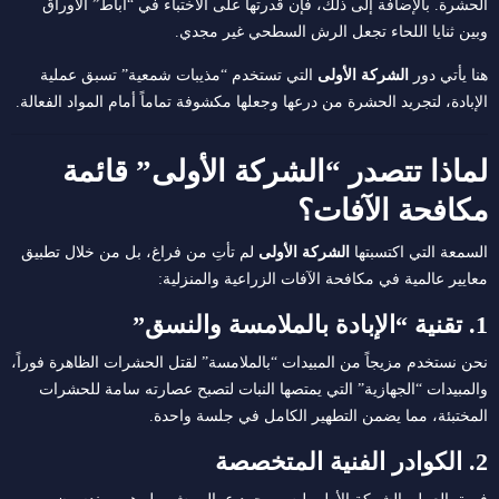
الحشرة. بالإضافة إلى ذلك، فإن قدرتها على الاختباء في “آباط” الأوراق
وبين ثنايا اللحاء تجعل الرش السطحي غير مجدي.
هنا يأتي دور
الشركة الأولى
التي تستخدم “مذيبات شمعية” تسبق عملية
الإبادة، لتجريد الحشرة من درعها وجعلها مكشوفة تماماً أمام المواد الفعالة.
لماذا تتصدر “الشركة الأولى” قائمة
مكافحة الآفات؟
السمعة التي اكتسبتها
الشركة الأولى
لم تأتِ من فراغ، بل من خلال تطبيق
معايير عالمية في مكافحة الآفات الزراعية والمنزلية:
1. تقنية “الإبادة بالملامسة والنسق”
نحن نستخدم مزيجاً من المبيدات “بالملامسة” لقتل الحشرات الظاهرة فوراً،
والمبيدات “الجهازية” التي يمتصها النبات لتصبح عصارته سامة للحشرات
المختبئة، مما يضمن التطهير الكامل في جلسة واحدة.
2. الكوادر الفنية المتخصصة