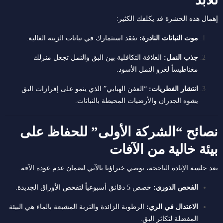
إهمال هذه الحشرة قد يكلفك الكثير:
موت النباتات النادرة:
تفقد استثمارك في نباتات الزينة الغالية.
جذب النمل:
العلاقة التكافلية بين البق والنمل تجعل منزلك
مغناطيساً لغزو النمل الأسود.
انتشار الفطريات:
“العفن الهبابي” الذي ينمو على إفرازات البق
يشوه الجدران والأرضيات المحيطة بالنباتات.
نصائح “الشركة الأولى” للحفاظ على
بيئة خالية من الآفات
بعد جلسة الإبادة الناجحة، يوصي خبراؤنا بالآتي لضمان عدم عودة الآفة:
الفحص الدوري:
خصص 5 دقائق أسبوعياً لتفحص الأوراق الجديدة.
الاعتدال في الري:
الرطوبة الزائدة والتربة المشبعة بالماء هي البيئة
المفضلة لتكاثر البق.