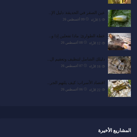
عين الصقر في الحديقة: دليل الإ…
09 أغسطس 26
5
الآراء
خطة الطوارئ: ماذا تفعلين إذا و…
08 أغسطس 26
12
الآراء
دليلكِ الشامل لتنظيف وتعقيم ال…
07 أغسطس 26
16
الآراء
اقتصاد الأسراب: كيف يلتهم الجر…
06 أغسطس 26
22
الآراء
المشاريع الأخيرة