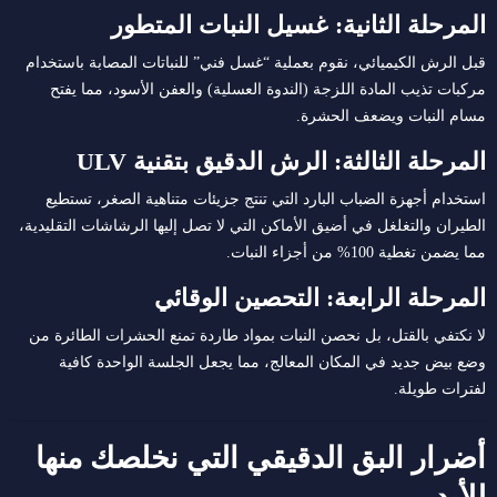
المرحلة الثانية: غسيل النبات المتطور
قبل الرش الكيميائي، نقوم بعملية “غسل فني” للنباتات المصابة باستخدام
مركبات تذيب المادة اللزجة (الندوة العسلية) والعفن الأسود، مما يفتح
مسام النبات ويضعف الحشرة.
المرحلة الثالثة: الرش الدقيق بتقنية ULV
استخدام أجهزة الضباب البارد التي تنتج جزيئات متناهية الصغر، تستطيع
الطيران والتغلغل في أضيق الأماكن التي لا تصل إليها الرشاشات التقليدية،
مما يضمن تغطية 100% من أجزاء النبات.
المرحلة الرابعة: التحصين الوقائي
لا نكتفي بالقتل، بل نحصن النبات بمواد طاردة تمنع الحشرات الطائرة من
وضع بيض جديد في المكان المعالج، مما يجعل الجلسة الواحدة كافية
لفترات طويلة.
أضرار البق الدقيقي التي نخلصك منها
للأبد