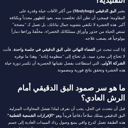
التقليدية؟
يعتبر
البق الدقيقي (Mealybugs)
من أكثر الآفات حيلة وقدرة على
المقاومة؛ فبمجرد أن تظن أنك تخلصت منه، يعود للظهور مجدداً وبكثافة
أكبر. هذه الحشرة لا تكتفي بتشويه جمال نباتاتك، بل تعمل كـ “مضخة”
تمتص الحياة من جذور وأوراق ممتلكاتك الخضراء، مخلّفةً وراءها دماراً
بيولوجياً قد يصعب علاجه.
إذا كنت تبحث عن
القضاء النهائي على البق الدقيقي في جلسة واحدة
، فأنت
لا تحتاج إلى مجرد مبيد، بل تحتاج إلى “منظومة إبادة”. وهذا ما توفره
الشركة الأولى
، التي استطاعت بفضل تقنياتها الحصرية أن تكسر دورة حياة
هذه الحشرة وتحقق نتائج فورية ومضمونة.
ما هو سر صمود البق الدقيقي أمام
الرش العادي؟
قبل أن نتحدث عن الحل، يجب أن نعرف لماذا تفشل المحاولات المنزلية.
البق الدقيقي يمتلك سلاحاً دفاعياً فريداً وهو
“الإفرازات الشمعية القطنية”
.
هذه الطبقة تعمل كدرع واقي يمنع وصول رذاذ المبيدات العادية إلى جسم