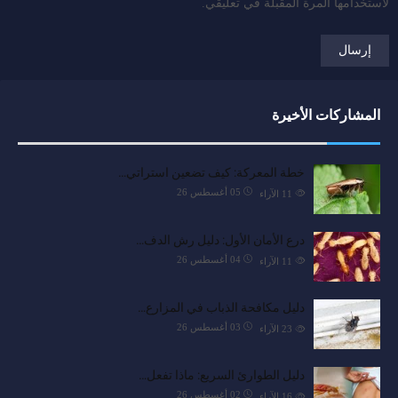
لاستخدامها المرة المقبلة في تعليقي.
المشاركات الأخيرة
خطة المعركة: كيف تضعين استراتي…
05 أغسطس 26
11
الآراء
درع الأمان الأول: دليل رش الدف…
04 أغسطس 26
11
الآراء
دليل مكافحة الذباب في المزارع…
03 أغسطس 26
23
الآراء
دليل الطوارئ السريع: ماذا تفعل…
02 أغسطس 26
16
الآراء