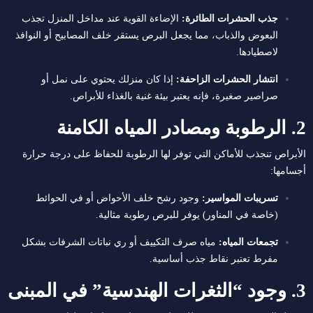
جذب الحشرات الطائرة:
الإضاءة القوية عند مداخل المنزل تجذب
البعوض والذباب، مما يجعل البرص يستقر خلف المصابيح أو النوافذ
لاصطيادها.
انتشار الحشرات الزاحفة:
إذا كان منزلك يحتوي على نمل أو
صراصير صغيرة، فإنه يعتبر بيئة غنية بالغذاء للأبراص.
2. الرطوبة ومصادر المياه الكامنة
الأبراص تنجذب للأماكن التي توفر لها الرطوبة للحفاظ على درجة حرارة
أجسامها:
تسريبات المواسير:
وجود رشح خلف الأحواض أو في الحوائط
(خاصة في المناور) يوفر للبرص رطوبة مثالية.
تجمعات المياه:
مياه صرف التكييف أو ري نباتات الشرفات بشكل
مفرط تعتبر نقاط جذب أساسية.
3. وجود “الثغرات الهندسية” في المبنى