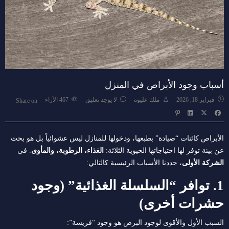
أسباب وجود الأبراص في المنزل
فبراير 18, 2026
ملك عليوه
لا يوجد تعليق
467
الآراء
Share on
الأبراص كائنات “صيادة” بطبعها، ودخولها للمنازل ليس عشوائياً بل هو بحث
عن بيئة توفر لها احتياجاتها الحيوية الثلاثة:
الغذاء، الرطوبة، والمأوى
. في
الشركة الأولى
، حددنا الأسباب الرئيسية كالتالي:
1. توافر “السلسلة الغذائية” (وجود
حشرات أخرى)
السبب الأول والأقوى لوجود البرص هو وجود “فريسة”: