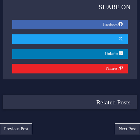
SHARE ON
Facebook
Linkedin
Pinterest
Related Posts
Post navigation
Previous Post
Next Post