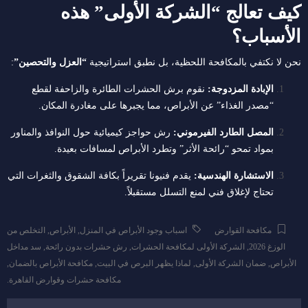
كيف تعالج “الشركة الأولى” هذه
الأسباب؟
نحن لا نكتفي بالمكافحة اللحظية، بل نطبق استراتيجية
“العزل والتحصين”
:
الإبادة المزدوجة:
نقوم برش الحشرات الطائرة والزاحفة لقطع
“مصدر الغذاء” عن الأبراص، مما يجبرها على مغادرة المكان.
المصل الطارد الفيرموني:
رش حواجز كيميائية حول النوافذ والمناور
بمواد تمحو “رائحة الأثر” وتطرد الأبراص لمسافات بعيدة.
الاستشارة الهندسية:
يقدم فنيونا تقريراً بكافة الشقوق والثغرات التي
تحتاج لإغلاق فني لمنع التسلل مستقبلاً.
مكافحة القوارض
اسباب وجود الأبراص في المنزل
,
الأبراص
,
التخلص من
الوزغ 2026
,
الشركة الأولى لمكافحة الحشرات
,
رش حشرات بدون رائحة
,
سد مداخل
الأبراص
,
ضمان الشركة الأولى
,
لماذا يظهر البرص في البيت
,
مكافحة الأبراص بالضمان
,
مكافحة حشرات وقوارض القاهرة.