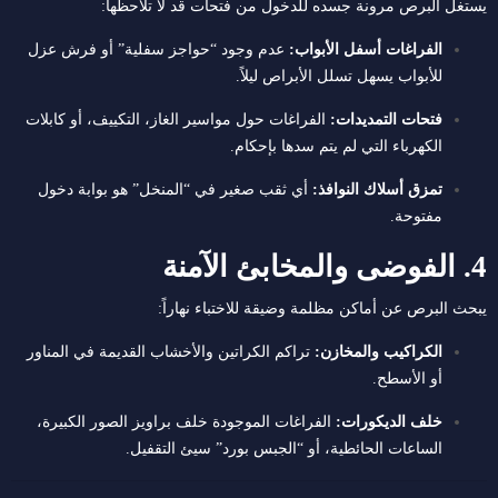
يستغل البرص مرونة جسده للدخول من فتحات قد لا تلاحظها:
الفراغات أسفل الأبواب:
عدم وجود “حواجز سفلية” أو فرش عزل
للأبواب يسهل تسلل الأبراص ليلاً.
فتحات التمديدات:
الفراغات حول مواسير الغاز، التكييف، أو كابلات
الكهرباء التي لم يتم سدها بإحكام.
تمزق أسلاك النوافذ:
أي ثقب صغير في “المنخل” هو بوابة دخول
مفتوحة.
4. الفوضى والمخابئ الآمنة
يبحث البرص عن أماكن مظلمة وضيقة للاختباء نهاراً:
الكراكيب والمخازن:
تراكم الكراتين والأخشاب القديمة في المناور
أو الأسطح.
خلف الديكورات:
الفراغات الموجودة خلف براويز الصور الكبيرة،
الساعات الحائطية، أو “الجبس بورد” سيئ التقفيل.