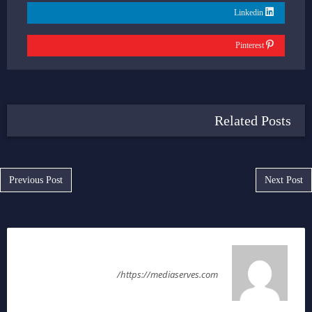
Linkedin
Pinterest
Related Posts
Post navigation
Previous Post
Next Post
سمر رضا
https://mediaserves.com/