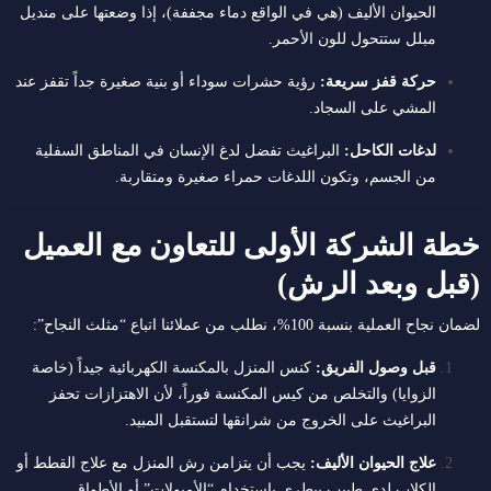
الحيوان الأليف (هي في الواقع دماء مجففة)، إذا وضعتها على منديل
مبلل ستتحول للون الأحمر.
حركة قفز سريعة:
رؤية حشرات سوداء أو بنية صغيرة جداً تقفز عند
المشي على السجاد.
لدغات الكاحل:
البراغيث تفضل لدغ الإنسان في المناطق السفلية
من الجسم، وتكون اللدغات حمراء صغيرة ومتقاربة.
خطة الشركة الأولى للتعاون مع العميل
(قبل وبعد الرش)
لضمان نجاح العملية بنسبة 100%، نطلب من عملائنا اتباع “مثلث النجاح”:
قبل وصول الفريق:
كنس المنزل بالمكنسة الكهربائية جيداً (خاصة
الزوايا) والتخلص من كيس المكنسة فوراً، لأن الاهتزازات تحفز
البراغيث على الخروج من شرانقها لتستقبل المبيد.
علاج الحيوان الأليف:
يجب أن يتزامن رش المنزل مع علاج القطط أو
الكلاب لدى طبيب بيطري باستخدام “الأمبولات” أو الأطواق