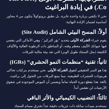
Co.) في إبادة البراغيث
نحن لا نكتفي بزيارة واحدة عابرة، بل نطبق بروتوكولاً يتكون من 4 محاور
أساسية لضمان الإبادة النهائية:
أولاً: المسح البيئي الشامل (Site Audit)
يقوم خبراء
الشركة الأولى
بتحديد “بؤر التركيز”، وهي الأماكن التي يقضي
فيها حيوانك الأليف معظم وقته، أو المناطق ذات الرطوبة العالية والألياف
الكثيفة (مثل السجاد طويل الوبر) التي تعد بيئة مثالية لليرقات.
ثانياً: تقنية “منظمات النمو الحشري” (IGRs)
هذا هو السر الحقيقي لتفوق
الشركة الأولى
. نحن نستخدم مركبات تحاكي
هرمونات الحشرات الطبيعية، مما يمنع اليرقات من التحول إلى براغيث
بالغة. هذا يقطع دورة الحياة تماماً ويضمن أن البيوض الموجودة في شقوق
الأرضيات لن تفقس أبداً.
ثالثاً: التضبيب الكيميائي والأثر الباقي
نستخدم مبيدات سائلة ذات جزيئات دقيقة جداً تخترق مسام السجاد