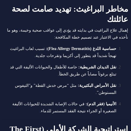
مخاطر البراغيث: تهديد صامت لصحة
عائلتك
إهمال علاج البراغيث في بدايته قد يؤدي إلى عواقب صحية وخيمة، وهو ما
نأخذه في الاعتبار عند تصميم خطة المكافحة:
حساسية اللدغ (Flea Allergy Dermatitis):
تسبب لعاب البراغيث
تهيجاً شديداً قد يتطور إلى أكزيما وتقرحات جلدية.
نقل الديدان الشريطية:
خاصة للأطفال والحيوانات الأليفة التي قد
تبتلع برغوثاً مصاباً عن طريق الخطأ.
نقل الأمراض البكتيرية:
مثل “مرض خدش القطة” و”التيفوس
المستوطن”.
الأنيميا (فقر الدم):
في حالات الإصابة الشديدة للحيوانات الأليفة
الصغيرة أو الجراء نتيجة الفقد المستمر للدماء.
استراتيجية الشركة الأولى (The First