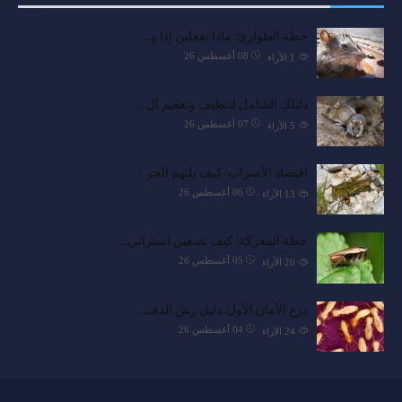
خطة الطوارئ: ماذا تفعلين إذا و…
08 أغسطس 26
1
الآراء
دليلكِ الشامل لتنظيف وتعقيم ال…
07 أغسطس 26
5
الآراء
اقتصاد الأسراب: كيف يلتهم الجر…
06 أغسطس 26
13
الآراء
خطة المعركة: كيف تضعين استراتي…
05 أغسطس 26
20
الآراء
درع الأمان الأول: دليل رش الدف…
04 أغسطس 26
24
الآراء