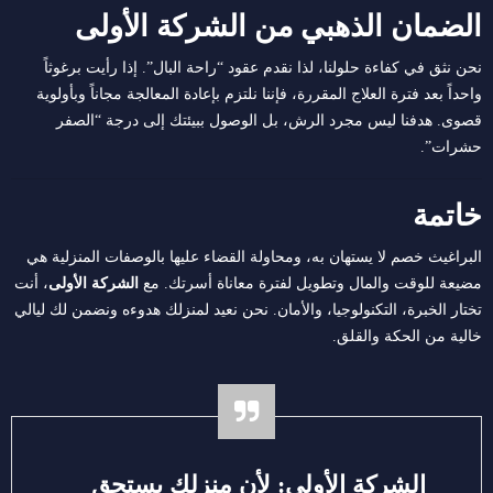
الضمان الذهبي من الشركة الأولى
نحن نثق في كفاءة حلولنا، لذا نقدم عقود “راحة البال”. إذا رأيت برغوثاً
واحداً بعد فترة العلاج المقررة، فإننا نلتزم بإعادة المعالجة مجاناً وبأولوية
قصوى. هدفنا ليس مجرد الرش، بل الوصول ببيئتك إلى درجة “الصفر
حشرات”.
خاتمة
البراغيث خصم لا يستهان به، ومحاولة القضاء عليها بالوصفات المنزلية هي
مضيعة للوقت والمال وتطويل لفترة معاناة أسرتك. مع
الشركة الأولى
، أنت
تختار الخبرة، التكنولوجيا، والأمان. نحن نعيد لمنزلك هدوءه ونضمن لك ليالي
خالية من الحكة والقلق.
الشركة الأولى: لأن منزلك يستحق