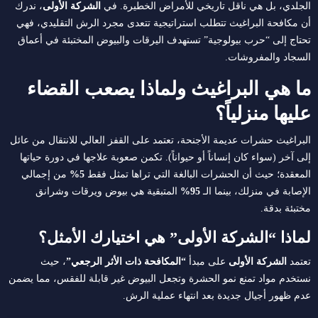
الجلدي، بل هي ناقل تاريخي للأمراض الخطيرة. في
الشركة الأولى
، ندرك
أن مكافحة البراغيث تتطلب استراتيجية تتعدى مجرد الرش التقليدي، فهي
تحتاج إلى “حرب بيولوجية” تستهدف اليرقات والبيوض المختبئة في أعماق
السجاد والمفروشات.
ما هي البراغيث ولماذا يصعب القضاء
عليها منزلياً؟
البراغيث حشرات عديمة الأجنحة، تعتمد على القفز العالي للانتقال من عائل
إلى آخر (سواء كان إنساناً أو حيواناً). تكمن صعوبة علاجها في دورة حياتها
المعقدة؛ حيث أن الحشرات البالغة التي تراها تمثل فقط
5%
من إجمالي
الإصابة في منزلك، بينما الـ
95%
المتبقية هي بيوض ويرقات وشرانق
مختبئة بدقة.
لماذا “الشركة الأولى” هي اختيارك الأمثل؟
تعتمد
الشركة الأولى
على مبدأ
“المكافحة ذات الأثر الرجعي”
، حيث
نستخدم مواد تمنع نمو الحشرة وتجعل البيوض غير قابلة للفقس، مما يضمن
عدم ظهور أجيال جديدة بعد انتهاء عملية الرش.