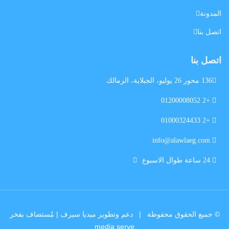
المدونة
اتصل بنا
اتصل بنا
136 محور 26 يوليو، الجبلاية، الزمالك
+2 01200008052
+2 01000324433
info@alawlaeg.com
24 ساعة طوال الاسبوع
© جميع الحقوق محفوظة |
دعم وتطوير ميديا سيرف
| مُستضاف بفخر
media serve