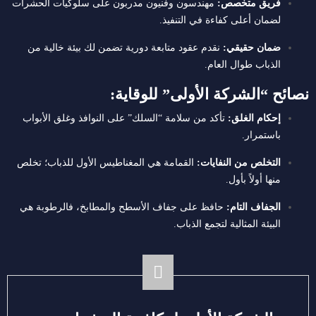
فريق متخصص:
مهندسون وفنيون مدربون على سلوكيات الحشرات
لضمان أعلى كفاءة في التنفيذ.
ضمان حقيقي:
نقدم عقود متابعة دورية تضمن لك بيئة خالية من
الذباب طوال العام.
نصائح “الشركة الأولى” للوقاية:
إحكام الغلق:
تأكد من سلامة “السلك” على النوافذ وغلق الأبواب
باستمرار.
التخلص من النفايات:
القمامة هي المغناطيس الأول للذباب؛ تخلص
منها أولاً بأول.
الجفاف التام:
حافظ على جفاف الأسطح والمطابخ، فالرطوبة هي
البيئة المثالية لتجمع الذباب.