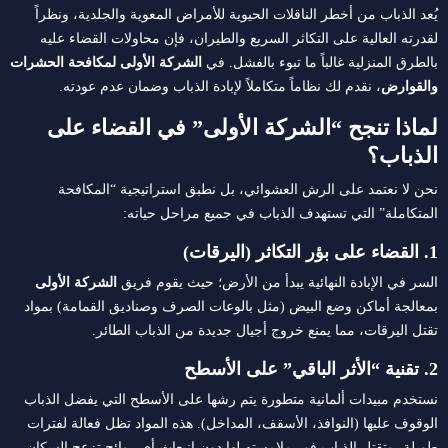
يُعد الذباب من أخطر الناقلات الحيوية للأمراض المعوية والجلدية، ونظراً
لقدرته العالية على التكاثر السريع والطيران، فإن محاولات القضاء عليه
بالطرق المنزلية غالباً ما تبوء بالفشل. في
الشركة الأولى لمكافحة الحشرات
والقوارض
، نقدم لك نظاماً متكاملاً لإبادة الذباب وضمان عدم عودته.
لماذا تنجح “الشركة الأولى” في القضاء على
الذباب؟
نحن لا نعتمد على الرش العشوائي، بل نطبق استراتيجية “المكافحة
المتكاملة” التي تستهدف الذباب في جميع مراحل حياته:
1. القضاء على بؤر التكاثر (اليرقات)
السر في الإبادة النهائية يبدأ من الأرض؛ حيث يقوم فريق
الشركة الأولى
بمعالجة أماكن وضع البيض (مثل بالوعات الصرف وصناديق القمامة) بمواد
تقتل اليرقات، مما يمنع خروج أجيال جديدة من الذباب الطائر.
2. تقنية “الأثر الباقي” على الأسطح
نستخدم مبيدات ألمانية متطورة يتم رشها على الأسطح التي يفضل الذباب
الوقوف عليها (النوافذ، الأسقف، المداخل). هذه المواد تظل فعالة لفترات
طويلة، وتقتل الذباب فور ملامسته لها دون انبعاث أي روائح تزعج السكان.