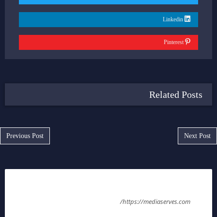
Linkedin
Pinterest
Related Posts
Post navigation
Previous Post
Next Post
ملك عليوه
https://mediaserves.com/