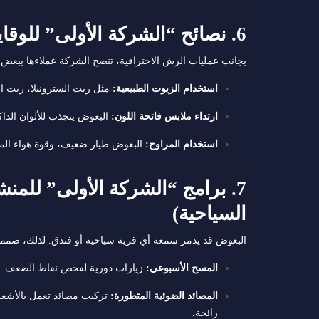
6. نصائح “الشركة الأولى” للوقاية الشخصية من اللدغات
بجانب عمليات الرش الاحترافية، تنصح الشركة عملاءها ببعض ا
استخدام الزيوت الطبيعية:
مثل زيت السترونيلا، زيت ال
ارتداء ملابس فاتحة اللون:
البعوض ينجذب للألوان الداك
استخدام المراوح:
البعوض طيار ضعيف، وقوة هواء الم
7. برامج “الشركة الأولى” للمن
السياحية)
البعوض قد يدمر سمعة أي قرية سياحية أو فندق. لذلك، صم
المسح الأسبوعي:
زيارات دورية لفحص نقاط الضعف.
المصائد الضوئية المتطورة:
تركيب مصائد تعمل بالأشعة 
رائحة.