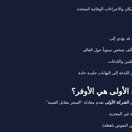
ان والاجراءات الوقائية المتخذة.
د يؤدي إلى:
طنين واللدغات.
للدغة إلى التهابات جلدية حادة.
ي
الشركة الأولى
نقدم معادلة “السعر مقابل القيمة”:
 غير المجدية.
ض البعوض باهظة).