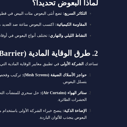
لماذا البعوض تحديداً؟
التكاثر السريع:
تضع أنثى البعوض مئات البيض في قطرة
المقاومة الكيميائية:
اكتسب البعوض مناعة ضد العديد من 
النشاط الليلي والنهاري:
تختلف أنواع البعوض في أوقا
2. طرق الوقاية المادية (Physical Barrier): تحويل منزلك إلى حصن
تساعدك
الشركة الأولى
في تطبيق معايير الوقاية المادية الت
حواجز الأسلاك الضيقة (Mesh Screens):
تركيب وفحص ا
بتسلل البعوض.
ستائر الهواء (Air Curtains):
حل سحري للمنشآت التجار
الحشرات الطائرة.
الإضاءة الذكية:
ينصح خبراء الشركة الأولى باستخدام مصا
البعوض ينجذب للألوان الباردة.