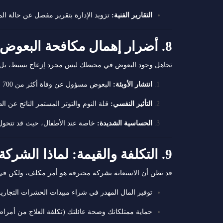
التقارير الفنية:
تزويد الإدارة بتقرير مفصل عن حالة المك
8. أضرار إهمال مكافحة البعوض
تجاهل وجود البعوض في محيطك ليس مجرد إزعاج بسيط، بل ق
انتشار الأوبئة:
البعوض مسؤول عن وفاة أكثر من 700 ألف شخص سنوياً حول العالم.
التأثير النفسي:
قلة النوم والتوتر المستمر الناتج عن ال
الحساسية الشديدة:
خاصة عند الأطفال، حيث قد تتحول ا
9. التكلفة والقيمة: لماذا الشركة الأولى هي الأوفر؟
قد تظن أن الاستعانة بشركة محترفة هو أمر مكلف، ولكن ف
توفير المال المهدر في شراء مبيدات الحشرات التجارية
حماية ممتلكاتك وصحة عائلتك (تكلفة العلاج من أمرا