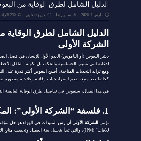
الدليل الشامل لطرق الوقاية من البعوض
مارس 1, 2026
سمر رضا
لا يوجد تعليق
230
الآراء
الدليل الشامل لطرق الوقاية من
الشركة الأولى
يعتبر البعوض (أو الناموس) العدو الأول للإنسان في فصل ال
لدغاته التي تسبب الحساسية والحكة، بل لكونه “الناقل الأخط
ومع تزايد التحديات المناخية، أصبح البعوض أكثر قدرة على الت
كحائط صد منيع، تقدم استراتيجيات وقائية وعلاجية متطورة تعتم
في هذا المقال، سنغوص في تفاصيل طرق الوقاية العالمية التي 
1. فلسفة “الشركة الأولى”: المكافحة بذكاء تبدأ بالوقاية
تؤمن
الشركة الأولى
أن رش المبيدات في الهواء هو حل مؤقت ي
للآفات” (IPM)، والتي تبدأ بتحليل بيئة العميل وتجفيف منابع التكاثر قبل البدء في عمليات الإبادة.