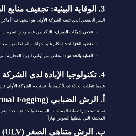
3. الوقاية البيئية: تجفيف منابع الخطر
السر الحقيقي الذي تتبعه
الشركة الأولى
هو استهداف “أماكن الت
فحص شبكات الصرف:
التأكد من عدم وجود تسريبات م
تغطية الخزانات:
إحكام غلق خزانات المياه لمنع وضع ال
العناية بالحدائق:
التخلص من أواني الزرع الفخارية التي ت
4. تكنولوجيا الإبادة لدى الشركة الأولى: قوة العلم الألماني
عندما تتطلب الحالة تدخلاً كيميائياً، تستخدم
الشركة الأولى
ترسا
أ. الرش الضبابي (Thermal Fogging)
تقنية تستخدم لتغطية المساحات الواسعة والحدائق، حيث يتم ت
المختبئة التي يقطنها البعوض نهاراً.
ب. الرش متناهي الصغر (ULV)