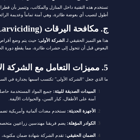
تستخدم هذه التقنية داخل المنازل والمكاتب، وتتميز بأن قطرات
أطول لتصيب أي بعوضة طائرة، وهي آمنة تماماً وعديمة الرائح
ج. مكافحة اليرقات (Larviciding)
هذا هو التميز الحقيقي لـ
الشركة الأولى
؛ حيث يتم وضع أقراص ب
البعوض قبل أن تتحول إلى حشرات طائرة، مما يقطع دورة الحي
5. مميزات التعامل مع الشركة الأولى لمكافحة الحشرات
ما الذي جعل “الشركة الأولى” تكتسب اسمها بجدارة في الس
المبيدات الصديقة للبيئة:
آمنة على الأطفال، كبار السن، والحيوانات الأليفة.
الأجهزة الحديثة:
نستخدم معدات ألمانية وأمريكية تضمن ت
الكوادر المؤهلة:
يضم فريقنا مهندسين زراعيين متخصصي
الضمان الحقيقي:
تقدم الشركة شهادة ضمان مكتوبة، مع 