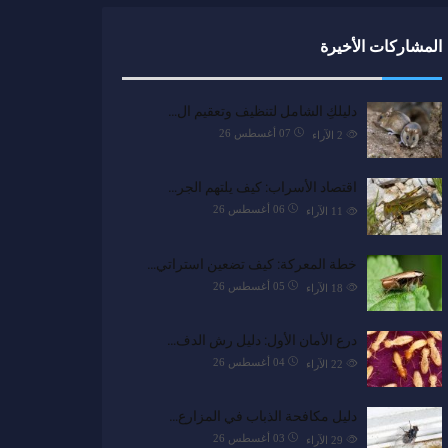
المشاركات الأخيرة
دليلكِ الشامل لتنظيف وتعقيم ال…
07 أغسطس 26
2
الآراء
اقتصاد الأسراب: كيف يلتهم الجر…
06 أغسطس 26
11
الآراء
خطة المعركة: كيف تضعين استراتي…
05 أغسطس 26
18
الآراء
درع الأمان الأول: دليل رش الدف…
04 أغسطس 26
22
الآراء
دليل مكافحة الذباب في المزارع…
03 أغسطس 26
29
الآراء