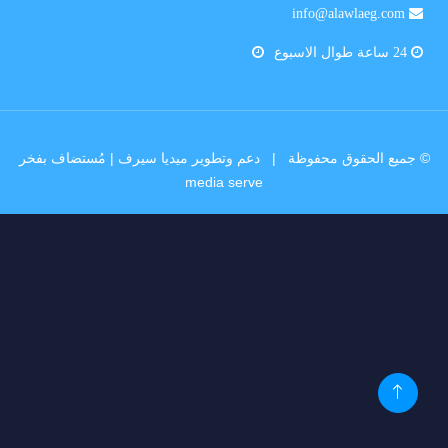
info@alawlaeg.com
24 ساعة طوال الاسبوع
© جميع الحقوق محفوظة |
دعم وتطوير ميديا سيرف
| مُستضاف بفخر
media serve