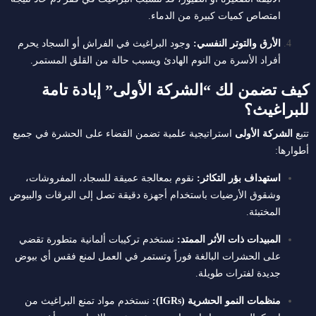
امتصاص كميات كبيرة من الدماء.
الأرق والتوتر النفسي:
وجود البراغيث في الفراش أو السجاد يحرم
أفراد الأسرة من النوم الهادئ ويسبب حالة من القلق المستمر.
كيف تضمن لك “الشركة الأولى” إبادة تامة
للبراغيث؟
تتبع
الشركة الأولى
استراتيجية علمية تضمن القضاء على الحشرة في جميع
أطوارها:
استهداف بؤر التكاثر:
نقوم بمعالجة عميقة للسجاد، المفروشات،
وشقوق الأرضيات باستخدام أجهزة دقيقة تصل إلى اليرقات والبيوض
المختبئة.
المبيدات ذات الأثر الممتد:
نستخدم تركيبات ألمانية متطورة تقضي
على الحشرات البالغة فوراً وتستمر في العمل لمنع فقس أي بيوض
جديدة لفترات طويلة.
منظمات النمو الحشرية (IGRs):
نستخدم مواد تمنع البراغيث من