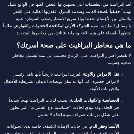
تُعد البراغيث من الطفيليات التي يستهين بها البعض، لكنها في الواقع تمثل
تهديداً حقيقياً للصحة العامة وسلامة المنزل. فقدرتها العالية على القفز
والتنقل بين الأجسام تجعلها وباءً سريع الانتشار يصعب السيطرة عليه
بالوسائل التقليدية. تقدم
الشركة الأولى لمكافحة الحشرات والقوارض
نظاماً
متطوراً للقضاء على هذه الآفة وحماية عائلتك من مخاطرها المتعددة.
ما هي مخاطر البراغيث على صحة أسرتك؟
لا تقتصر أضرار البراغيث على الإزعاج فحسب، بل تمتد لتشمل مخاطر
صحية جسيمة:
نقل الأمراض والأوبئة:
تُعرف البراغيث تاريخياً بأنها ناقل رئيسي
لأمراض خطيرة، كما أنها قد تنقل بويضات الديدان الشريطية للأطفال
والحيوانات الأليفة.
الحساسية والالتهابات الجلدية:
تسبب لدغات البراغيث تهيجاً شديداً
في الجلد، وقد تؤدي لحالات “حساسية لدغ الحشرات” التي تظهر
على شكل تورمات حمراء مسببة لحكة لا تحتمل.
الأنيميا وفقر الدم:
في حالات الإصابة الكثيفة، خاصة لدى الحيوانات
الأليفة الصغيرة أو الطيور، قد تتسبب البراغيث في فقر دم حاد نتيجة