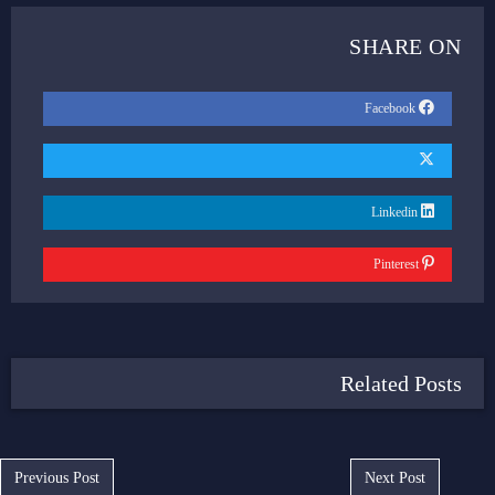
SHARE ON
Facebook
Linkedin
Pinterest
Related Posts
Post navigation
Previous Post
Next Post