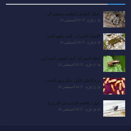
دليلكِ الشامل لتنظيف وتعقيم ال…
07 أغسطس 26
1
الآراء
اقتصاد الأسراب: كيف يلتهم الجر…
06 أغسطس 26
9
الآراء
خطة المعركة: كيف تضعين استراتي…
05 أغسطس 26
17
الآراء
درع الأمان الأول: دليل رش الدف…
04 أغسطس 26
22
الآراء
دليل مكافحة الذباب في المزارع…
03 أغسطس 26
28
الآراء