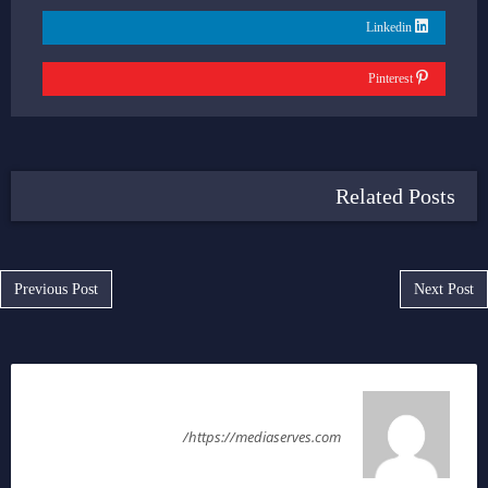
Linkedin
Pinterest
Related Posts
Post navigation
Previous Post
Next Post
سمر رضا
https://mediaserves.com/