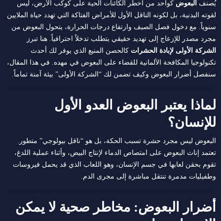
يُصنف
البعوض
كواحد من أخطر الكائنات الحية على كوكب الأرض، ليس
لقوته البدنية، بل لكونه الناقل الأول للأمراض الفتاكة التي تهدد حياة الملايين
سنوياً. مع دخول فصل الصيف وارتفاع درجات الحرارة، يتحول البعوض من
مجرد مصدر للإزعاج إلى تهديد حقيقي يتطلب تدخلاً احترافياً. هنا تبرز
الشركة الأولى لإبادة الحشرات
كالحصن المنيع الذي يوفر لك أحدث
تكنولوجيا المكافحة الألمانية للقضاء على البعوض في مهده. في هذا المقال،
سنفصل أضرار البعوض وكيف تضمن لك “الشركة الأولى” بيئة آمنة تماماً.
لماذا يعتبر البعوض العدو الأول
للإنسان؟
البعوض ليس مجرد حشرة تسبب الحكة، بل هو “ناقل بيولوجي” متطور.
تعتمد إناث البعوض على امتصاص الدماء لإنتاج البيض، وأثناء عملية اللدغ،
تقوم بحقن لعابها في جسم الإنسان، وهو اللعاب الذي قد يحمل فيروسات
وطفيليات مدمرة تنتقل مباشرة إلى مجرى الدم.
أضرار البعوض: مخاطر صحية لا يمكن