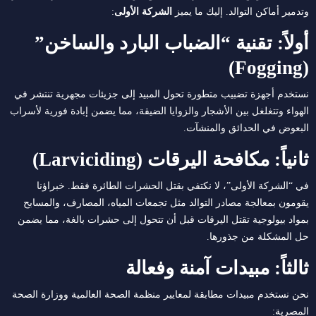
وتدمير أماكن التوالد. إليك ما يميز
الشركة الأولى
:
أولاً: تقنية “الضباب البارد والساخن”
(Fogging)
نستخدم أجهزة تضبيب متطورة تحول المبيد إلى جزيئات مجهرية تنتشر في
الهواء وتتغلغل بين الأشجار والزوايا الضيقة، مما يضمن إبادة فورية لأسراب
البعوض في الحدائق والمنشآت.
ثانياً: مكافحة اليرقات (Larviciding)
في “الشركة الأولى”، لا نكتفي بقتل الحشرات الطائرة فقط. خبراؤنا
يقومون بمعالجة مصادر التوالد مثل تجمعات المياه، المصارف، والمسابح
بمواد بيولوجية تقتل اليرقات قبل أن تتحول إلى حشرات بالغة، مما يضمن
حل المشكلة من جذورها.
ثالثاً: مبيدات آمنة وفعالة
نحن نستخدم مبيدات مطابقة لمعايير منظمة الصحة العالمية ووزارة الصحة
المصرية: