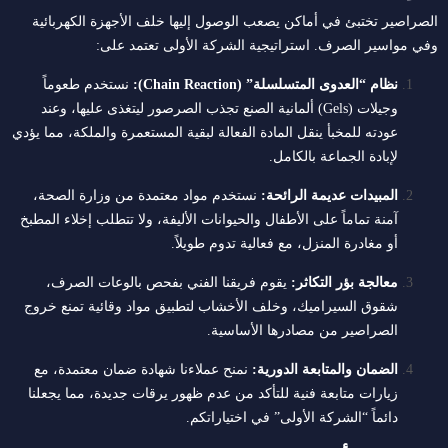
الصراصير تختبئ في أماكن يصعب الوصول إليها خلف الأجهزة الكهربائية
وفي مواسير الصرف. استراتيجية الشركة الأولى تعتمد على:
نظام “العدوى المتسلسلة” (Chain Reaction):
نستخدم طعوماً
وجيلات (Gels) ألمانية الصنع تجذب الصرصور ليتغذى عليها، وعند
عودته للمخبأ ينقل المادة الفعالة لبقية المستعمرة والملكة، مما يؤدي
لإبادة الجماعة بالكامل.
المبيدات عديمة الرائحة:
نستخدم مواد معتمدة من وزارة الصحة،
آمنة تماماً على الأطفال والحيوانات الأليفة، ولا تتطلب إخلاء المطبخ
أو مغادرة المنزل، مع فعالية تدوم طويلاً.
معالجة بؤر التكاثر:
يقوم فريقنا الفني بفحص بالوعات الصرف،
شقوق السيراميك، وخلف الأخشاب لتطبيق مواد وقائية تمنع خروج
الصراصير من مصادرها الأساسية.
الضمان والمتابعة الدورية:
نمنح عملاءنا شهادة ضمان معتمدة، مع
زيارات متابعة فنية للتأكد من عدم ظهور يرقات جديدة، مما يجعلنا
دائماً “الشركة الأولى” في اختياراتكم.