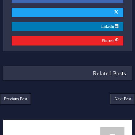
Linkedin
Pinterest
Related Posts
Post navigation
Previous Post
Next Post
ملك عليوه