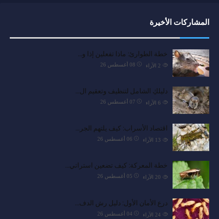
المشاركات الأخيرة
خطة الطوارئ: ماذا تفعلين إذا و…
08 أغسطس 26
2
الآراء
دليلكِ الشامل لتنظيف وتعقيم ال…
07 أغسطس 26
6
الآراء
اقتصاد الأسراب: كيف يلتهم الجر…
06 أغسطس 26
13
الآراء
خطة المعركة: كيف تضعين استراتي…
05 أغسطس 26
20
الآراء
درع الأمان الأول: دليل رش الدف…
04 أغسطس 26
24
الآراء