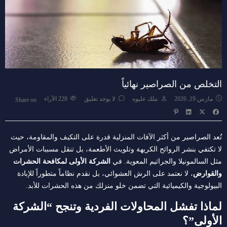
التخلص من الصراصير نهائياً
مارس 19, 2026
ملك عليوه
لا يوجد تعليق
228
الآراء
Share on
تُعد الصراصير من أكثر الآفات المنزلية قدرة على التكيف والمقاومة، حيث
لا تكتفي بنشر الروائح الكريهة وتلويث الأطعمة، بل تنقل مسببات الأمراض
مثل السالمونيلا والجراثيم المعوية. في
الشركة الأولى لمكافحة الحشرات
والقوارض
، لا نعتمد على الرش العشوائي، بل نقدم نظاماً متطوراً للإبادة
البيولوجية والكيميائية التي تضمن خلو منزلك من هذه الحشرات للأبد.
لماذا تفشل المحاولات الفردية وتنجح “الشركة
الأولى”؟