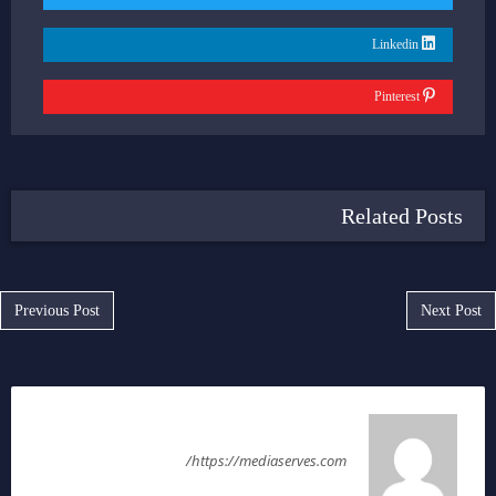
Linkedin
Pinterest
Related Posts
Post navigation
Previous Post
Next Post
ملك عليوه
https://mediaserves.com/