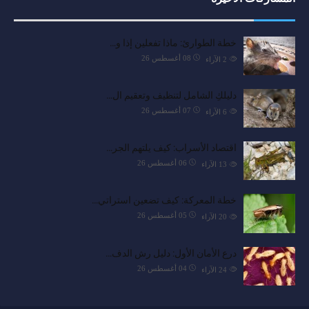
خطة الطوارئ: ماذا تفعلين إذا و…
08 أغسطس 26
2
الآراء
دليلكِ الشامل لتنظيف وتعقيم ال…
07 أغسطس 26
6
الآراء
اقتصاد الأسراب: كيف يلتهم الجر…
06 أغسطس 26
13
الآراء
خطة المعركة: كيف تضعين استراتي…
05 أغسطس 26
20
الآراء
درع الأمان الأول: دليل رش الدف…
04 أغسطس 26
24
الآراء