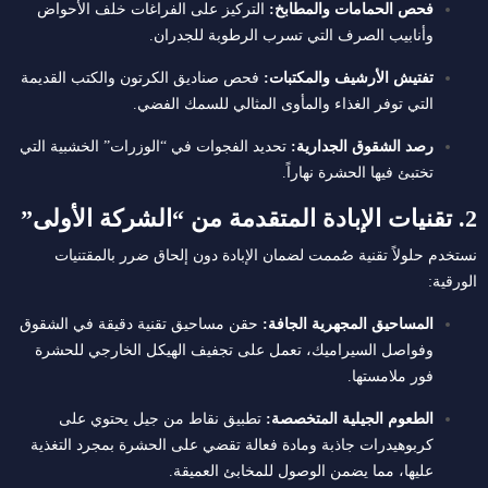
فحص الحمامات والمطابخ:
التركيز على الفراغات خلف الأحواض
وأنابيب الصرف التي تسرب الرطوبة للجدران.
تفتيش الأرشيف والمكتبات:
فحص صناديق الكرتون والكتب القديمة
التي توفر الغذاء والمأوى المثالي للسمك الفضي.
رصد الشقوق الجدارية:
تحديد الفجوات في “الوزرات” الخشبية التي
تختبئ فيها الحشرة نهاراً.
2. تقنيات الإبادة المتقدمة من “الشركة الأولى”
نستخدم حلولاً تقنية صُممت لضمان الإبادة دون إلحاق ضرر بالمقتنيات
الورقية:
المساحيق المجهرية الجافة:
حقن مساحيق تقنية دقيقة في الشقوق
وفواصل السيراميك، تعمل على تجفيف الهيكل الخارجي للحشرة
فور ملامستها.
الطعوم الجيلية المتخصصة:
تطبيق نقاط من جيل يحتوي على
كربوهيدرات جاذبة ومادة فعالة تقضي على الحشرة بمجرد التغذية
عليها، مما يضمن الوصول للمخابئ العميقة.