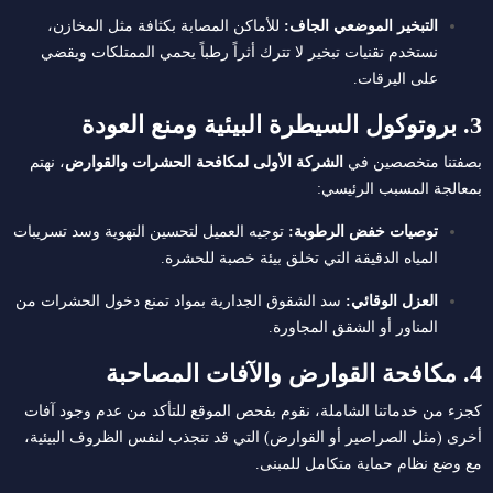
التبخير الموضعي الجاف:
للأماكن المصابة بكثافة مثل المخازن،
نستخدم تقنيات تبخير لا تترك أثراً رطباً يحمي الممتلكات ويقضي
على اليرقات.
3. بروتوكول السيطرة البيئية ومنع العودة
بصفتنا متخصصين في
الشركة الأولى لمكافحة الحشرات والقوارض
، نهتم
بمعالجة المسبب الرئيسي:
توصيات خفض الرطوبة:
توجيه العميل لتحسين التهوية وسد تسريبات
المياه الدقيقة التي تخلق بيئة خصبة للحشرة.
العزل الوقائي:
سد الشقوق الجدارية بمواد تمنع دخول الحشرات من
المناور أو الشقق المجاورة.
4. مكافحة القوارض والآفات المصاحبة
كجزء من خدماتنا الشاملة، نقوم بفحص الموقع للتأكد من عدم وجود آفات
أخرى (مثل الصراصير أو القوارض) التي قد تنجذب لنفس الظروف البيئية،
مع وضع نظام حماية متكامل للمبنى.