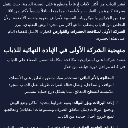
يُعتبر الذباب من أكثر الآفات إزعاجاً وخطورة على الصحة العامة، حيث ينتقل
بسرعة كبيرة بين النفايات والأطعمة، مما يجعله ناقلاً رئيسياً لأكثر من 100
نوع من الجراثيم والميكروبات المسببة لأمراض معوية وتفسد الأطعمة. ولأن
التخلص من الذباب يتطلب ما هو أكثر من مجرد الرش التقليدي، تبرز
الشركة الأولى لمكافحة الحشرات والقوارض
كخيارك الأمثل للقضاء التام
على هذه الحشرة.
منهجية الشركة الأولى في الإبادة النهائية للذباب
تعتمد شركتنا على استراتيجية مكافحة متكاملة تضمن القضاء على الذباب
في كافة مراحل دورة حياته، من خلال:
المعالجة بالأثر الباقي:
نستخدم مواد متطورة تُطبق على الأسطح،
النوافذ، والمداخل، وتظل فعالة لفترات طويلة لقتل الذباب بمجرد
ملامسته للسطح المعالج، مما يشكل درع حماية مستمر.
إبادة اليرقات وبؤر التوالد:
يقوم خبراؤنا بتحديد أماكن وضع البيض
وتجمع اليرقات (مثل مناطق الصرف ومستوعبات النفايات) ومعالجتها
لمنع خروج أجيال جديدة من الذباب.
تقنيات الطعوم الجاذبة:
استخدام طعوم فرمونية حديثة تجذب الذباب