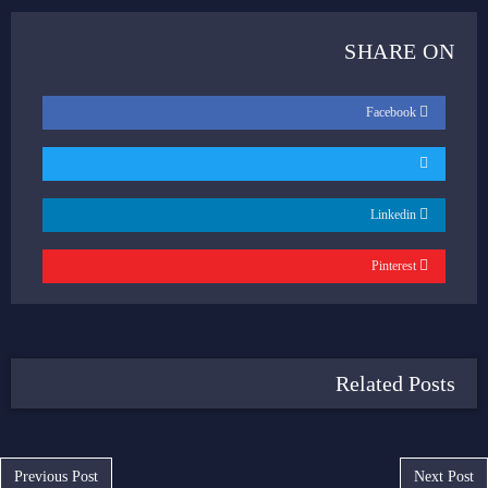
SHARE ON
Facebook
Linkedin
Pinterest
Related Posts
Post navigation
Previous Post
Next Post