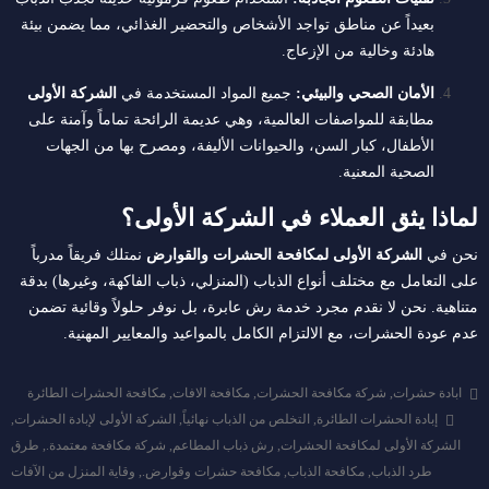
بعيداً عن مناطق تواجد الأشخاص والتحضير الغذائي، مما يضمن بيئة
هادئة وخالية من الإزعاج.
الأمان الصحي والبيئي:
جميع المواد المستخدمة في
الشركة الأولى
مطابقة للمواصفات العالمية، وهي عديمة الرائحة تماماً وآمنة على
الأطفال، كبار السن، والحيوانات الأليفة، ومصرح بها من الجهات
الصحية المعنية.
لماذا يثق العملاء في الشركة الأولى؟
نحن في
الشركة الأولى لمكافحة الحشرات والقوارض
نمتلك فريقاً مدرباً
على التعامل مع مختلف أنواع الذباب (المنزلي، ذباب الفاكهة، وغيرها) بدقة
متناهية. نحن لا نقدم مجرد خدمة رش عابرة، بل نوفر حلولاً وقائية تضمن
عدم عودة الحشرات، مع الالتزام الكامل بالمواعيد والمعايير المهنية.
ابادة حشرات
,
شركة مكافحة الحشرات
,
مكافحة الافات
,
مكافحة الحشرات الطائرة
إبادة الحشرات الطائرة
,
التخلص من الذباب نهائياً
,
الشركة الأولى لإبادة الحشرات
,
الشركة الأولى لمكافحة الحشرات
,
رش ذباب المطاعم
,
شركة مكافحة معتمدة.
,
طرق
طرد الذباب
,
مكافحة الذباب
,
مكافحة حشرات وقوارض.
,
وقاية المنزل من الآفات