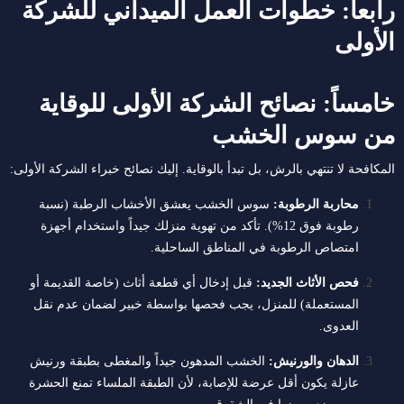
رابعاً: خطوات العمل الميداني للشركة
الأولى
خامساً: نصائح الشركة الأولى للوقاية
من سوس الخشب
المكافحة لا تنتهي بالرش، بل تبدأ بالوقاية.
إليك نصائح خبراء الشركة الأولى:
محاربة الرطوبة:
سوس الخشب يعشق الأخشاب الرطبة (نسبة
رطوبة فوق 12%).
تأكد من تهوية منزلك جيداً واستخدام أجهزة
امتصاص الرطوبة في المناطق الساحلية.
فحص الأثاث الجديد:
قبل إدخال أي قطعة أثاث (خاصة القديمة أو
المستعملة) للمنزل، يجب فحصها بواسطة خبير لضمان عدم نقل
العدوى.
الدهان والورنيش:
الخشب المدهون جيداً والمغطى بطبقة ورنيش
عازلة يكون أقل عرضة للإصابة، لأن الطبقة الملساء تمنع الحشرة