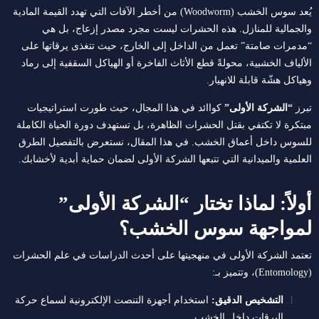
يُعد سوس الخشب (Woodworm) من أخطر الآفات التي تهدد القيمة المادية
والجمالية للمنازل.
هذه الحشرات ليست مجرد مصدر إزعاج، بل هي
“مدمرات صامتة” تعمل من الداخل إلى الخارج، حيث تتغذى يرقاتها على
الألياف الخشبية، محولةً قطع الأثاث الفاخرة أو الهياكل السقفية إلى رماد
وهياكل هشّة قابلة للانهيار.
تبرز
“الشركة الأولى”
كواائد في هذا المجال، حيث طورت استراتيجيات
مبتكرة لا تكتفي بقتل الحشرات الظاهرة، بل تستهدف دورة الحياة الكاملة
للسوس داخل أعماق الخشب.
في هذا المقال، نستعرض بالتفصيل الطرق
العلمية والميدانية التي تتبعها الشركة الأولى لضمان حماية أبدية لأخشابك.
أولاً: لماذا تختار “الشركة الأولى”
لمواجهة سوس الخشب؟
تعتمد الشركة الأولى في منهجيتها على أحدث الدراسات في علم الحشرات
(Entomology)، وتتميز بـ:
التشخيص الدقيق:
استخدام أجهزة التنصت الإلكترونية لسماع حركة
اليرقات داخل الخشب.