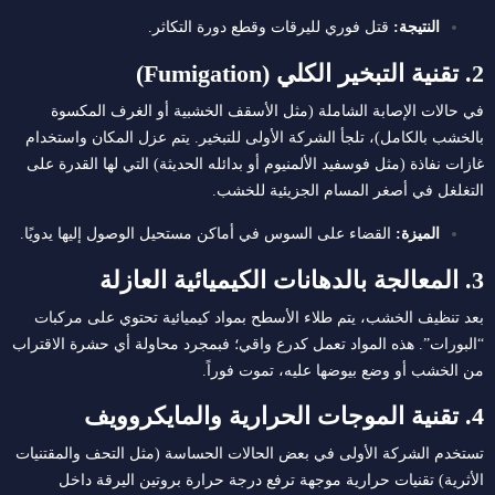
النتيجة:
قتل فوري لليرقات وقطع دورة التكاثر.
2. تقنية التبخير الكلي (Fumigation)
في حالات الإصابة الشاملة (مثل الأسقف الخشبية أو الغرف المكسوة
بالخشب بالكامل)، تلجأ الشركة الأولى للتبخير.
يتم عزل المكان واستخدام
غازات نفاذة (مثل فوسفيد الألمنيوم أو بدائله الحديثة) التي لها القدرة على
التغلغل في أصغر المسام الجزيئية للخشب.
الميزة:
القضاء على السوس في أماكن مستحيل الوصول إليها يدويًا.
3. المعالجة بالدهانات الكيميائية العازلة
بعد تنظيف الخشب، يتم طلاء الأسطح بمواد كيميائية تحتوي على مركبات
“البورات”.
هذه المواد تعمل كدرع واقي؛ فبمجرد محاولة أي حشرة الاقتراب
من الخشب أو وضع بيوضها عليه، تموت فوراً.
4. تقنية الموجات الحرارية والمايكروويف
تستخدم الشركة الأولى في بعض الحالات الحساسة (مثل التحف والمقتنيات
الأثرية) تقنيات حرارية موجهة ترفع درجة حرارة بروتين اليرقة داخل