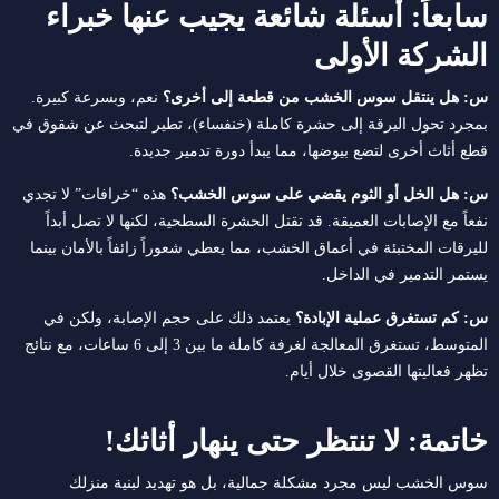
سابعاً: أسئلة شائعة يجيب عنها خبراء
الشركة الأولى
س: هل ينتقل سوس الخشب من قطعة إلى أخرى؟
نعم، وبسرعة كبيرة.
بمجرد تحول اليرقة إلى حشرة كاملة (خنفساء)، تطير لتبحث عن شقوق في
قطع أثاث أخرى لتضع بيوضها، مما يبدأ دورة تدمير جديدة.
س: هل الخل أو الثوم يقضي على سوس الخشب؟
هذه “خرافات” لا تجدي
نفعاً مع الإصابات العميقة.
قد تقتل الحشرة السطحية، لكنها لا تصل أبداً
لليرقات المختبئة في أعماق الخشب، مما يعطي شعوراً زائفاً بالأمان بينما
يستمر التدمير في الداخل.
س: كم تستغرق عملية الإبادة؟
يعتمد ذلك على حجم الإصابة، ولكن في
المتوسط، تستغرق المعالجة لغرفة كاملة ما بين 3 إلى 6 ساعات، مع نتائج
تظهر فعاليتها القصوى خلال أيام.
خاتمة: لا تنتظر حتى ينهار أثاثك!
سوس الخشب ليس مجرد مشكلة جمالية، بل هو تهديد لبنية منزلك