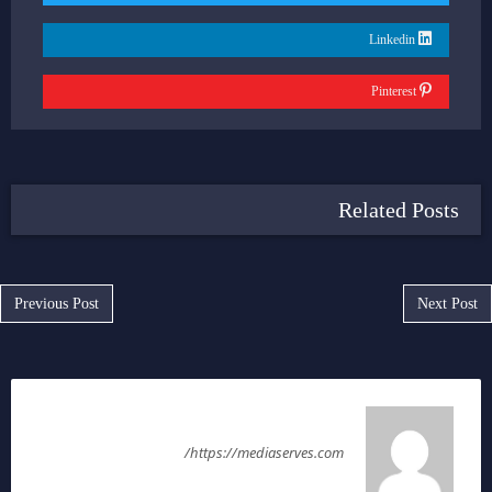
Linkedin
Pinterest
Related Posts
Post navigation
Previous Post
Next Post
سمر رضا
https://mediaserves.com/