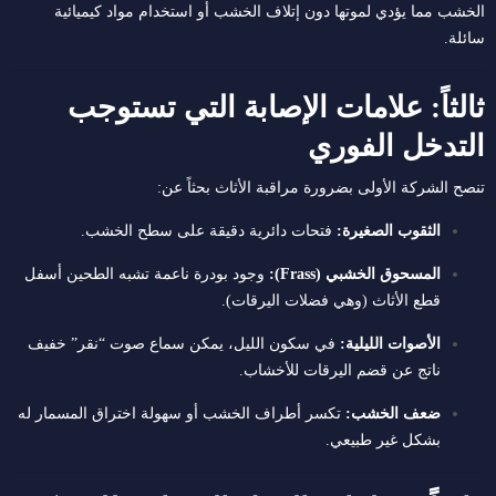
الخشب مما يؤدي لموتها دون إتلاف الخشب أو استخدام مواد كيميائية
سائلة.
ثالثاً: علامات الإصابة التي تستوجب
التدخل الفوري
تنصح الشركة الأولى بضرورة مراقبة الأثاث بحثاً عن:
الثقوب الصغيرة:
فتحات دائرية دقيقة على سطح الخشب.
المسحوق الخشبي (Frass):
وجود بودرة ناعمة تشبه الطحين أسفل
قطع الأثاث (وهي فضلات اليرقات).
الأصوات الليلية:
في سكون الليل، يمكن سماع صوت “نقر” خفيف
ناتج عن قضم اليرقات للأخشاب.
ضعف الخشب:
تكسر أطراف الخشب أو سهولة اختراق المسمار له
بشكل غير طبيعي.