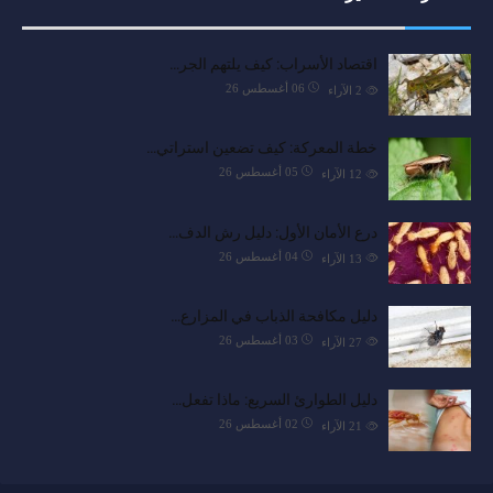
اقتصاد الأسراب: كيف يلتهم الجر…
06 أغسطس 26
2
الآراء
خطة المعركة: كيف تضعين استراتي…
05 أغسطس 26
12
الآراء
درع الأمان الأول: دليل رش الدف…
04 أغسطس 26
13
الآراء
دليل مكافحة الذباب في المزارع…
03 أغسطس 26
27
الآراء
دليل الطوارئ السريع: ماذا تفعل…
02 أغسطس 26
21
الآراء