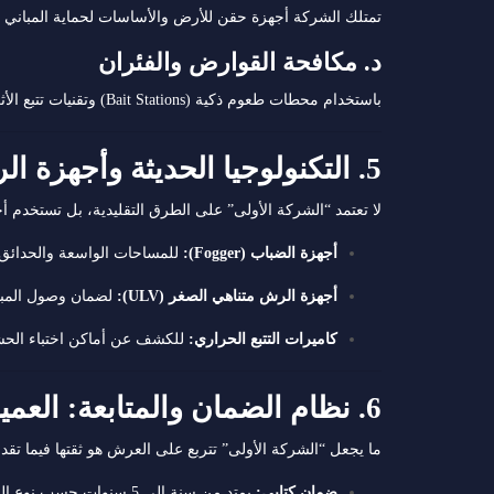
تمتلك الشركة أجهزة حقن للأرض والأساسات لحماية المباني من التآكل، وتقدم ضمانا
د. مكافحة القوارض والفئران
باستخدام محطات طعوم ذكية (Bait Stations) وتقنيات تتبع الأثر، يتم القضاء على القوارض دون ترك روائح كريهة في المكان.
5. التكنولوجيا الحديثة وأجهزة الرش المتطورة
لا تعتمد “الشركة الأولى” على الطرق التقليدية، بل تستخدم أ
أجهزة الضباب (Fogger):
للمساحات الواسعة والحدائق.
أجهزة الرش متناهي الصغر (ULV):
لضمان وصول المبي
كاميرات التتبع الحراري:
للكشف عن أماكن اختباء الحش
6. نظام الضمان والمتابعة: العميل أولاً
ما يجعل “الشركة الأولى” تتربع على العرش هو ثقتها فيما تق
ضمان كتابي:
يمتد من سنة إلى 5 سنوات حسب نوع الخدمة.