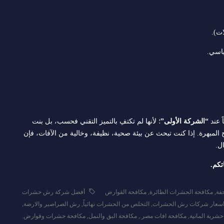
ات).
ياسي.
ً عند
“الشركة الأولى”
؛ لأنها لم تكتفِ بالتميز التقني فحسب، بل بنت
ج المبهرة. إذا كنت تبحث عن بيئة صحية، نظيفة، وخالية من الآفات، فإن
ل.
تكم.
فة
,
مكافحة الحشرات الطائرة
,
مكافحة القوارض
أفضل شركة رش حشرات
سعار شركات رش الحشرات
,
التخلص من الحشرات نهائياً
,
رش الصراصير والارضة
,
حشرية المانية
,
مكافحة افات مصر.
,
مكافحة البق والنمل
,
مكافحة حشرات وقوارض.