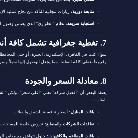
متابعة دورية:
زيارات مجانية للتأكد من نجاح عملية الإبا
استجابة سريعة:
نظام “الطوارئ” الذي يضمن وصول الفريق للعميل في
7. تغطية جغرافية تشمل كافة أنحاء مصر
سواء كنت في القاهرة، الإسكندرية، الجيزة، أو حتى المحافظا
وفروعاً تغطي كافة النقاط، مما يجعل الوصول إليها سهلاً وسريع
8. معادلة السعر والجودة
يعتقد البعض أن “أفضل شركة” تعني “أغلى سعر”، ولكن “الشر
الفئات:
باقات المنازل:
أسعار تنافسية للشقق والفيلات.
تعاقدات الشركات والمصانع:
عروض خاصة للمساحات الكب
باقات المطاعم والكافيهات:
حلول تتوافق مع معايير الرقابة 