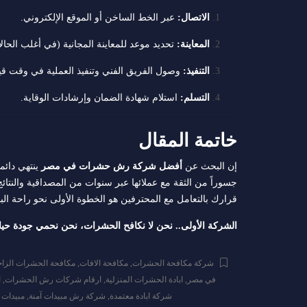
الاتصال:
عبر الخط الساخن أو الموقع الإلكتروني.
المعاينة:
تحديد موعد للمعاينة المجانية (في أغلب الحال
التنفيذ:
وصول الفريق الفني وتنفيذ العملية في وقت ق
التسلم:
استلام شهادة الضمان وإرشادات الوقاية.
خاتمة المقال
إن البحث عن
أفضل شركة رش حشرات في مصر
ينتهي دائما
جسوراً من الثقة مع عملائها عبر سنوات من المصداقية والنتائ
قرارك بالتعامل مع المحترفين هو الخطوة الأولى نحو راحة البا
الشركة الأولى.. نحن لا نكافح الحشرات، نحن نحمي جودة حيا
شركة مكافحة الحشرات
,
مكافحة الافات
,
مكافحة الحشرات الزاح
في مصر
,
ابادة الحشرات المنزلية
,
ارقام شركات رش الحشرات
,
ا
شركة ابادة معتمدة
,
شركة رش مبيدات آمنة
,
مبيدات 