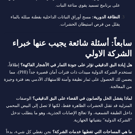
على برنامج تسميد يقوي مناعة النبات.
النظافة الدورية:
مسح أوراق النباتات الداخلية بقطنة مبللة بالماء
يقلل من فرص استيطان الحشرات.
سابعاً: أسئلة شائعة يجيب عنها خبراء
الشركة الاولي
هل إبادة البق الدقيقي تؤثر على جودة الثمار في الأشجار الفاكهة؟
إطلاقاً،
تستخدم الشركة الدولية مبيدات ذات فترات أمان قصيرة جداً (PHI)، مما
يضمن لك الحصول على ثمار نظيفة وآمنة للاستهلاك الآدمي بعد فترة وجيزة
من المعالجة.
لماذا يفشل الخل والصابون في القضاء على البق الدقيقي؟
الوصفات
المنزلية قد تقتل الحشرات الظاهرة فقط، لكنها لا تصل إلى البيض المحمي
داخل الطبقة الشمعية، ولا تعالج الإصابات الجذرية، وهو ما يتطلب تدخل
“الشركة الدولية” بتقنياتها الجهازية.
ما هي المساحات التي تغطيها خدمات الشركة؟
نحن نغطي كل شيء، بدءاً