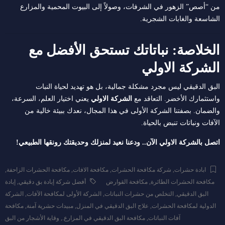
من “أصص” الزهور في الشرفات، وصولاً إلى البيوت المحمية والمزارع
الشاسعة والغابات الشجرية.
الخلاصة: نباتاتك تستحق الأفضل مع
الشركة الاولي
البق الدقيقي ليس مجرد مشكلة جمالية، بل هو تهديد لحياة النبات
واستثمارك الأخضر. التعاقد مع
الشركة الاولي
يعني اختيار العلم، السرعة،
والضمان. بصفتنا الشركة الأولى في هذا المجال، نعدك ببيئة خالية من
الآفات ونباتات تنبض بالحياة.
اتصل بالشركة الاولي الآن.. ودعنا نعيد لمنزلك وحديقتك رونقها الطبيعي!
ابادة حشرات
,
شركة مكافحة الحشرات
,
مكافحة الافات
,
مكافحة الحشرات الزاحفة
,
مكافحة الحشرات الطائرة
,
مكافحة القوارض
أفضل شركة إبادة بق دقيقي
,
إبادة
البق الدقيقي
,
التخلص من حشرات النباتات
,
الشركة الأولى لمكافحة الآفات
,
الشركة
الدولية لمكافحة الحشرات
,
علاج البق الدقيقي في المنزل
,
مبيدات حشرية آمنة
,
مكافحة
آفات النباتات
,
مكافحة البق الدقيقي في المزارع.
,
وقاية الأشجار من البق