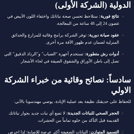
الدولية (الشركة الأولى)
نتائج فورية:
ستلاحظ تحسن صحة نباتاتك واختفاء اللون الأبيض في
غضون 24 إلى 48 ساعة من المعالجة.
عقود صيانة دورية:
توفر الشركة برامج وقائية للمزارع والحدائق
المنزلية لضمان عدم ظهور الآفة مرة أخرى.
أدوات رش متطورة:
تستخدم أجهزة “الضباب” و”الرذاذ الدقيق” التي
تصل إلى باطن الأوراق والشقوق الضيقة في لحاء الأشجار.
سادساً: نصائح وقائية من خبراء الشركة
الاولي
للحفاظ على حديقتك نظيفة بعد عملية الإبادة، يوصي مهندسونا بالآتي:
الحجر الصحي للنباتات الجديدة:
لا تضع أي نبات جديد بجوار نباتاتك
القديمة قبل التأكد من خلوه تماماً من الحشرات.
التسميد المتوازن:
النباتات الضعيفة أكثر عرضة للإصابة؛ لذا احرص