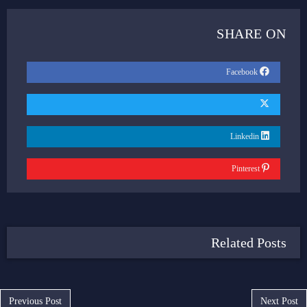
SHARE ON
Facebook
Linkedin
Pinterest
Related Posts
Post navigation
Previous Post
Next Post