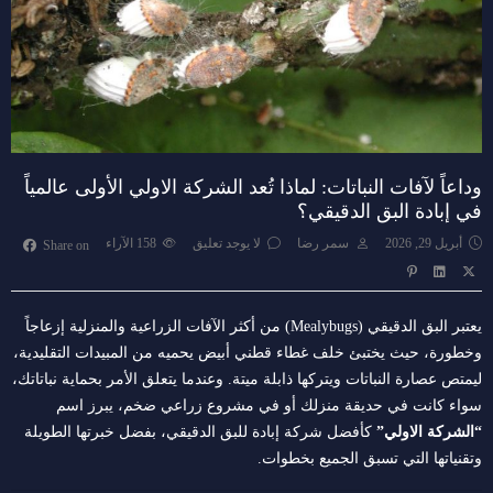
وداعاً لآفات النباتات: لماذا تُعد الشركة الاولي الأولى عالمياً
في إبادة البق الدقيقي؟
أبريل 29, 2026
سمر رضا
لا يوجد تعليق
158
الآراء
Share on
يعتبر البق الدقيقي (Mealybugs) من أكثر الآفات الزراعية والمنزلية إزعاجاً
وخطورة، حيث يختبئ خلف غطاء قطني أبيض يحميه من المبيدات التقليدية،
ليمتص عصارة النباتات ويتركها ذابلة ميتة. وعندما يتعلق الأمر بحماية نباتاتك،
سواء كانت في حديقة منزلك أو في مشروع زراعي ضخم، يبرز اسم
“الشركة الاولي”
كأفضل شركة إبادة للبق الدقيقي، بفضل خبرتها الطويلة
وتقنياتها التي تسبق الجميع بخطوات.