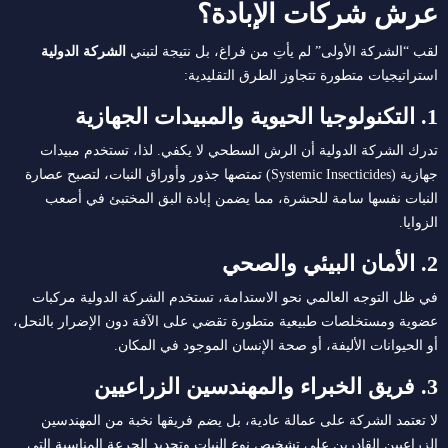
عرش شركات الإبادة؟
لقب “الشركة الأولى” لم يأتِ من فراغ، بل نتيجة لتبني
الشركة الدولية
استراتيجيات متطورة تتجاوز الطرق التقليدية:
1. التكنولوجيا الحيوية والمبيدات الجهازية
تدرك الشركة الدولية أن الرش السطحي لا يكفي. لذا، تستخدم مبيدات
جهازية (Systemic Insecticides) تمتصها جذور وأوراق النبات، لتصبح عصارة
النبات نفسها سامة للحشرة، مما يضمن إبادة البق المختبئ في أصعب
الزوايا.
2. الأمان البيئي والصحي
في ظل التوجه العالمي نحو الاستدامة، تستخدم الشركة الدولية مركبات
عضوية ومستخلصات طبيعية متطورة تقضي على الآفة دون الإضرار بالنحل،
أو الحيوانات الأليفة، أو صحة الإنسان الموجود في المكان.
3. فريق الخبراء والمهندسين الزراعيين
لا تعتمد الشركة على عمالة عادية، بل يضم فريقها نخبة من المهندسين
الزراعيين القادرين على تشخيص نوع النبات وتحديد الجرعة المناسبة التي