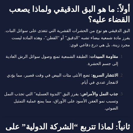
أولاً: ما هو البق الدقيقي ولماذا يصعب
القضاء عليه؟
البق الدقيقي هو نوع من الحشرات القشرية التي تتغذى على سوائل النبات.
يفرز مادة شمعية بيضاء تشبه “الدقيق” أو “القطن”، وهذه المادة ليست
مجرد زينة، بل هي درع دفاعي قوي:
مقاومة المبيدات:
الطبقة الشمعية تمنع وصول سوائل الرش العادية
إلى جسم الحشرة.
الانتشار السريع:
تضع الأنثى مئات البيض في وقت قصير، مما يؤدي
لانفجار عددي في أيام.
جذب النمل والأمراض:
يفرز البق “الندوة العسلية” التي تجذب النمل
وتسبب نمو العفن الأسود على الأوراق، مما يمنع عملية التمثيل
الضوئي.
ثانياً: لماذا تتربع “الشركة الدولية” على