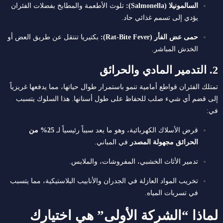
السالمونيلا (Salmonella):
تلوث الأطعمة والمطابخ بفضلات الفئران
يؤدي إلى تسمم غذائي حاد.
حمى عض الفأر (Rat-Bite Fever):
بكتيريا تنتقل عن طريق العض أو
الخدش المباشر.
2. التدمير المادي والحرائق
تمتلك الفئران قواطع أمامية تنمو باستمرار طوال حياتها، مما يدفعها غريزياً
إلى قضم أي شيء صلب للحفاظ على طول أسنانها. هذا السلوك يتسبب
في:
قرض الأسلاك الكهربائية، وهو ما يعد سبباً رئيسياً لـ
25% من
الحرائق مجهولة المصدر
في المباني.
تدمير الأثاث الخشبي، المفروشات، والملابس.
تخريب المواد العازلة في الجدران والأنابيب البلاستيكية، مما يتسبب
في تسربات المياه.
لماذا “الشركة الأولى” هي اختيارك