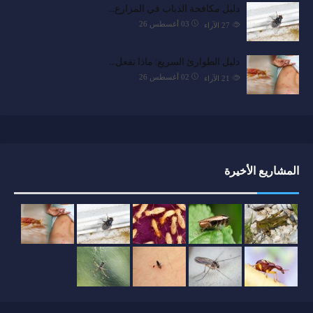
دليل مكافحة الذباب في المزارع…
03 أغسطس 26
27
الآراء
دليل الطوارئ السريع: ماذا تفعل…
02 أغسطس 26
21
الآراء
المشاريع الأخيرة