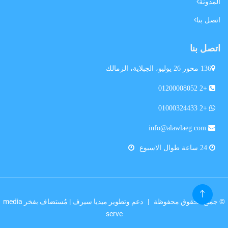
المدونة
اتصل بنا
اتصل بنا
136 محور 26 يوليو، الجبلاية، الزمالك
+2 01200008052
+2 01000324433
info@alawlaeg.com
24 ساعة طوال الاسبوع
© جميع الحقوق محفوظة |
دعم وتطوير ميديا سيرف
| مُستضاف بفخر
media
serve