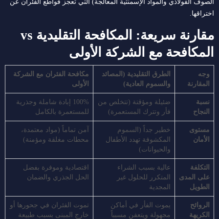
الصوف الفولاذي والمواد الإسمنتية المعالجة) التي تعجز قواطع الفئران عن
اختراقها.
مقارنة سريعة: المكافحة التقليدية vs
المكافحة مع الشركة الأولى
وجه
الطرق التقليدية (المصائد
مكافحة الفئران مع الشركة
المقارنة
والسموم العادية)
الأولى
نسبة
ضئيلة ومؤقتة (تتخلص من
100% إبادة شاملة وجذرية
النجاح
فأر وتترك المستعمرة)
للمستعمرة بالكامل
مستوى
خطير جداً (السموم
آمن تماماً (مواد معتمدة،
الأمان
المكشوفة تهدد الأطفال
محطات مغلقة ومؤمنة)
والحيوانات)
التكلفة
عالية بسبب الشراء
اقتصادية وموفرة بفضل
على المدى
المتكرر للحلول غير
الحل الجذري والضمان
الطويل
المجدية
الروائح
يموت الفأر في أماكن
تموت الفئران في جحورها أو
الكريهة
مجهولة ويتعفن مسبباً
خارج المبنى بسبب طبيعة