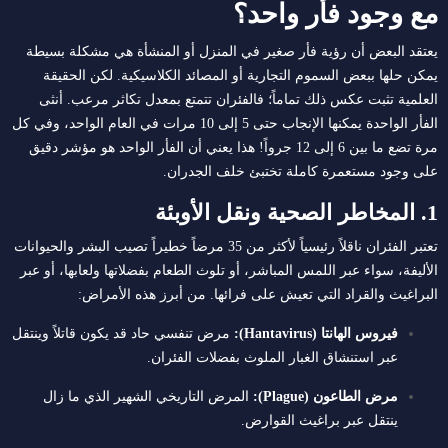
مع وجود فأر واحد؟
يعتقد البعض أن رؤية فأر صغير في المنزل أو المنشأة هي مشكلة بسيطة
يمكن حلها ببعض السموم التجارية أو المصائد الكلاسيكية. لكن الحقيقة
العلمية تثبت عكس ذلك تماماً؛ فالفئران تتمتع بمعدل تكاثر مرعب. أنثى
الفأر الواحدة يمكنها الإنجاب حتى 5 إلى 10 مرات في العام الواحد، وفي كل
مرة تضع ما بين 6 إلى 12 جرواً! هذا يعني أن الفأر الواحد هو مؤشر دقيق
على وجود مستعمرة كاملة تختبئ خلف الجدران.
1. المخاطر الصحية ونقل الأوبئة
تعتبر الفئران ناقلاً رئيسياً لأكثر من 35 مرضاً خطيراً تصيب البشر والحيوانات
الأليفة، سواء عبر اللمس المباشر، أو تلوث الطعام بفضلاتها ولعابها، أو عبر
البراغيث والقراد التي تعيش على فرائها. من أبرز هذه الأمراض:
فيروس الهانتا (Hantavirus):
مرض تنفسي حاد قد يكون قاتلاً وينتقل
عبر استنشاق الغبار الملوث بفضلات الفئران.
مرض الطاعون (Plague):
المرض التاريخي الشهير الذي ما زال
ينتقل عبر براغيث القوارض.