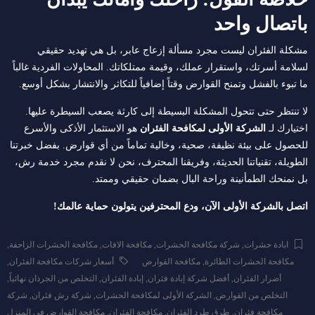
باتصال واحد
مشكلة الفئران ليست مجرد مسألة إزعاج عابر، بل هي تهديد حقيقي
لسلامة أسرتك، واستقرار عملك، وقيمة ممتلكاتك. المحاولات الفردية غالباً
ما تبوء بالفشل وتمنح القوارض وقتاً إضافياً للتكاثر والانتشار بشكل أوسع.
لا تنتظر حتى تتحول المشكلة البسيطة إلى كارثة يصعب السيطرة عليها.
اختيارك لـ
الشركة الأولى لمكافحة الفئران
هو الاستثمار الأذكى والأسرع
للحصول على بيئة نظيفة، صحية، وخالية تماماً من أي قوارض. بفضل خبرتنا
الطويلة، تقنياتنا الحديثة، وفريقنا المحترف، نحن لا نقدم مجرد خدمة رش،
بل نمنحك الطمأنينة وراحة البال بضمان حقيقي وممتد.
اتصل بالشركة الأولى الآن، ودع المحترفين يتولون حماية عالمك!
ابادة حشرات
,
شركة مكافحة الحشرات
,
مكافحة الافات
,
مكافحة الحشرات الزاحفة
,
مكافحة الحشرات الطائرة
,
مكافحة القوارض
أسعار شركات مكافحة الفئران
,
أضرار الفئران
,
أفضل شركة إبادة فئران
,
إبادة الفئران
,
التخلص من الجرذان نهائياً
,
التخلص من القوارض
,
الشركة الأولى لمكافحة الحشرات
,
شركة رش فئران
,
شركة
مكافحة فئران
,
طرق طرد الفئران
,
مكافحة الفئران
,
مكافحة القوارض في المنزل