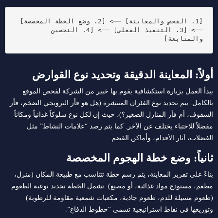
[1. الفحص والمعاينة] ──> [2. وضع الخطة المخصصة] 
──> [3. التنفيذ الفعلي] ──> [4. التحصين 
والمتابعة]

أولاً: المعاينة الدقيقة وتحديد نوع القوارض
يبدأ العمل بزيارة استكشافية يقوم بها خبير من الشركة لفحص الموقع
بالكامل. يتم تحديد نوع الفئران المنتشرة (هل هو فأر النرويجي الضخم، فأر
السقوف، أم فأر المنازل الصغير؟)، حيث إن لكل نوع سلوكاً غذائياً ومكاناً
مفضلاً للاختباء يختلف عن الآخر. كما يتم رصد “علامات النشاط” مثل
الفضلات، آثار الأقدام، وأماكن القضم.
ثانياً: وضع خطة الهجوم المخصصة
بناءً على تقرير المعاينة، يتم رسم خطة تتناسب مع طبيعة المكان (منزل،
مطعم، مستودع مواد غذائية، أو مصنع). تشمل الخطة تحديد نوعية الطعوم
(طعوم مسيلة للدم، طعوم جاذبة، مكعبات شمعية مقاومة للرطوبة)
وتوزيعها في نقاط استراتيجية تسمى “خطوط الدفاع”.