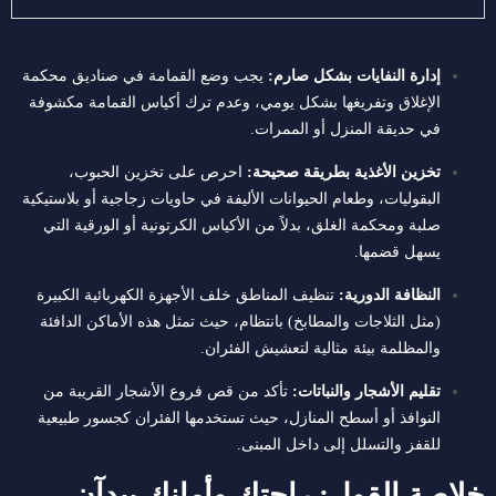
إدارة النفايات بشكل صارم:
يجب وضع القمامة في صناديق محكمة
الإغلاق وتفريغها بشكل يومي، وعدم ترك أكياس القمامة مكشوفة
في حديقة المنزل أو الممرات.
تخزين الأغذية بطريقة صحيحة:
احرص على تخزين الحبوب،
البقوليات، وطعام الحيوانات الأليفة في حاويات زجاجية أو بلاستيكية
صلبة ومحكمة الغلق، بدلاً من الأكياس الكرتونية أو الورقية التي
يسهل قضمها.
النظافة الدورية:
تنظيف المناطق خلف الأجهزة الكهربائية الكبيرة
(مثل الثلاجات والمطابخ) بانتظام، حيث تمثل هذه الأماكن الدافئة
والمظلمة بيئة مثالية لتعشيش الفئران.
تقليم الأشجار والنباتات:
تأكد من قص فروع الأشجار القريبة من
النوافذ أو أسطح المنازل، حيث تستخدمها الفئران كجسور طبيعية
للقفز والتسلل إلى داخل المبنى.
خلاصة القول: راحتك وأمانك يبدآن