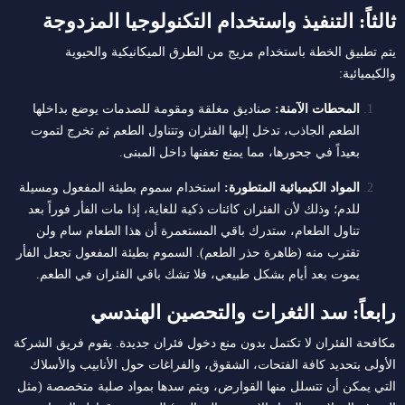
ثالثاً: التنفيذ واستخدام التكنولوجيا المزدوجة
يتم تطبيق الخطة باستخدام مزيج من الطرق الميكانيكية والحيوية
والكيميائية:
المحطات الآمنة:
صناديق مغلقة ومقومة للصدمات يوضع بداخلها
الطعم الجاذب، تدخل إليها الفئران وتتناول الطعم ثم تخرج لتموت
بعيداً في جحورها، مما يمنع تعفنها داخل المبنى.
المواد الكيميائية المتطورة:
استخدام سموم بطيئة المفعول ومسيلة
للدم؛ وذلك لأن الفئران كائنات ذكية للغاية، إذا مات الفأر فوراً بعد
تناول الطعام، ستدرك باقي المستعمرة أن هذا الطعام سام ولن
تقترب منه (ظاهرة حذر الطعم). السموم بطيئة المفعول تجعل الفأر
يموت بعد أيام بشكل طبيعي، فلا تشك باقي الفئران في الطعم.
رابعاً: سد الثغرات والتحصين الهندسي
مكافحة الفئران لا تكتمل بدون منع دخول فئران جديدة. يقوم فريق الشركة
الأولى بتحديد كافة الفتحات، الشقوق، والفراغات حول الأنابيب والأسلاك
التي يمكن أن تتسلل منها القوارض، ويتم سدها بمواد صلبة متخصصة (مثل